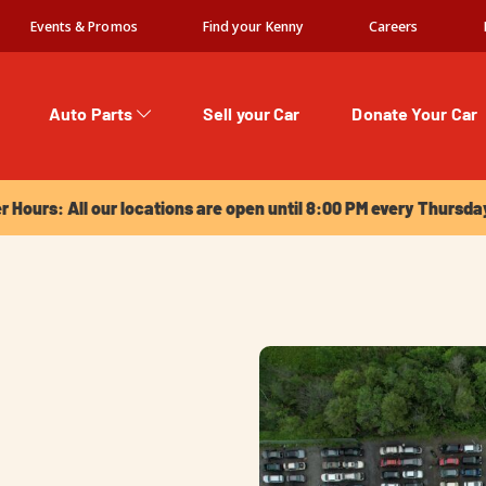
Events & Promos
Find your Kenny
Careers
Auto Parts
Sell your Car
Donate Your Car
urs: All our locations are open until 8:00 PM every Thursday!
Hours: All our locations are open until 8:00 PM every Thursda