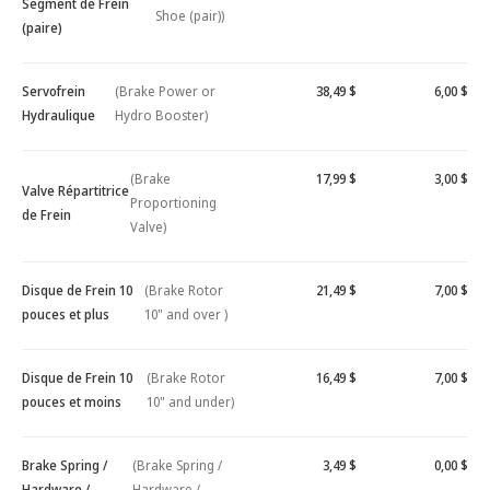
Segment de Frein
Shoe (pair))
(paire)
Servofrein
(Brake Power or
38,49 $
6,00 $
Hydraulique
Hydro Booster)
(Brake
17,99 $
3,00 $
Valve Répartitrice
Proportioning
de Frein
Valve)
Disque de Frein 10
(Brake Rotor
21,49 $
7,00 $
pouces et plus
10" and over )
Disque de Frein 10
(Brake Rotor
16,49 $
7,00 $
pouces et moins
10" and under)
Brake Spring /
(Brake Spring /
3,49 $
0,00 $
Hardware /
Hardware /