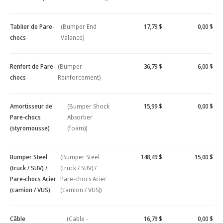
Tablier de Pare-
(Bumper End
17,79 $
0,00 $
chocs
Valance)
Renfort de Pare-
(Bumper
36,79 $
6,00 $
chocs
Reinforcement)
Amortisseur de
(Bumper Shock
15,99 $
0,00 $
Pare-chocs
Absorber
(styromousse)
(foam))
Bumper Steel
(Bumper Steel
148,49 $
15,00 $
(truck / SUV) /
(truck / SUV) /
Pare-chocs Acier
Pare-chocs Acier
(camion / VUS)
(camion / VUS))
Câble
(Cable -
16,79 $
0,00 $