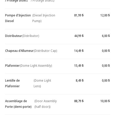
/ Protège Insect
/ Protège Insect)
Pompe d'Injection
(Diesel Injection
81,99 $
12,00 $
Diesel
Pump)
Distributeur
(Distributor)
44,99 $
6,00 $
Chapeau d'Allumeur
(Distributor Cap)
14,49 $
0,00 $
Plafonnier
(Dome Light Assembly)
15,49 $
0,00 $
Lentille de
(Dome Light
8,49 $
0,00 $
Plafonnier
Lens)
Assemblage de
(Door Assembly
88,79 $
10,00 $
Porte (demi-porte)
(half door))