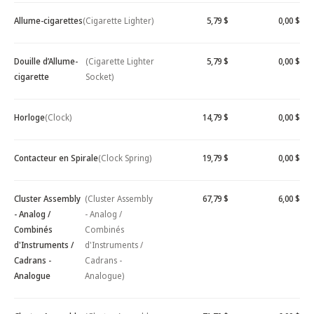
Allume-cigarettes
(Cigarette Lighter)
5,79 $
0,00 $
Douille d’Allume-
(Cigarette Lighter
5,79 $
0,00 $
cigarette
Socket)
Horloge
(Clock)
14,79 $
0,00 $
Contacteur en Spirale
(Clock Spring)
19,79 $
0,00 $
Cluster Assembly
(Cluster Assembly
67,79 $
6,00 $
- Analog /
- Analog /
Combinés
Combinés
d'Instruments /
d'Instruments /
Cadrans -
Cadrans -
Analogue
Analogue)