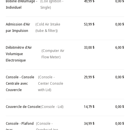
Bobine d’Allumage -
(Coil Ignition -
49,99 $
0,00 $
Individuel
Single)
Admission d'Air
(Cold Air Intake
53,99 $
0,00 $
par Impulsion
(tube & filter))
Débitmètre d'Air
33,00 $
6,00 $
(Computer Air
Volumique
Flow Meter)
Electronique
Console - Console
(Console -
29,99 $
0,00 $
Centrale avec
Center Console
Couvercle
with Lid)
Couvercle de Console
(Console - Lid)
14,79 $
0,00 $
Console - Plafond
(Console -
34,99 $
0,00 $
(pas
Overhead (no