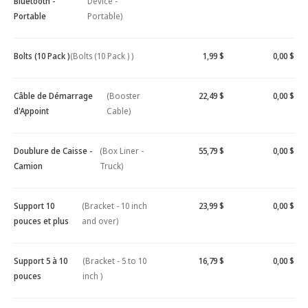
Bluetooth -
Device -
Portable
Portable)
Bolts (10 Pack )
(Bolts (10 Pack ) )
1,99 $
0,00 $
Câble de Démarrage
(Booster
22,49 $
0,00 $
d'Appoint
Cable)
Doublure de Caisse -
(Box Liner -
55,79 $
0,00 $
Camion
Truck)
Support 10
(Bracket - 10 inch
23,99 $
0,00 $
pouces et plus
and over)
Support 5 à 10
(Bracket - 5 to 10
16,79 $
0,00 $
pouces
inch )