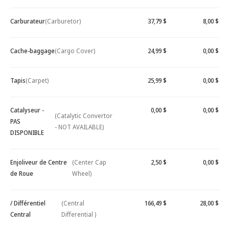
Carburateur
(Carburetor)
37,79 $
8,00 $
Cache-baggage
(Cargo Cover)
24,99 $
0,00 $
Tapis
(Carpet)
25,99 $
0,00 $
Catalyseur -
0,00 $
0,00 $
(Catalytic Convertor
PAS
- NOT AVAILABLE)
DISPONIBLE
Enjoliveur de Centre
(Center Cap
2,50 $
0,00 $
de Roue
Wheel)
/ Différentiel
(Central
166,49 $
28,00 $
Central
Differential )