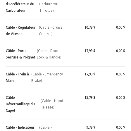
d'Accélérateur du
Carburetor
Carburateur
Throttle)
Câble - Régulateur
(Cable - Cruise
10,79 $
0,00 $
de Vitesse
Control)
Câble - Porte
(Cable - Door
17,99 $
0,00 $
Serrure & Poignet
Lock & Handle)
Câble - Frein à
(Cable - Emergency
17,99 $
0,00 $
Main
Brake)
Câble -
15,79 $
0,00 $
(Cable - Hood
Déverrouillage du
Release)
Capot
Câble - Indicateur
(Cable -
9,79 $
0,00 $