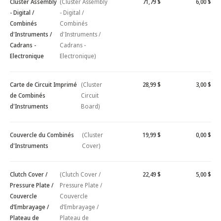
Cluster Assembly
(Cluster Assembly
71,79 $
6,00 $
- Digital /
- Digital /
Combinés
Combinés
d'Instruments /
d'Instruments /
Cadrans -
Cadrans -
Electronique
Electronique)
Carte de Circuit Imprimé
(Cluster
28,99 $
3,00 $
de Combinés
Circuit
d'Instruments
Board)
Couvercle du Combinés
(Cluster
19,99 $
0,00 $
d'Instruments
Cover)
Clutch Cover /
(Clutch Cover /
22,49 $
5,00 $
Pressure Plate /
Pressure Plate /
Couvercle
Couvercle
d’Embrayage /
d’Embrayage /
Plateau de
Plateau de