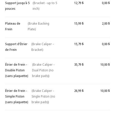
Support jusqu'à 5
(Bracket - up to 5
12,79 $
0,00 $
pouces
inch)
Plateau de
(Brake Backing
15,99 $
2,00 $
Frein
Plate)
Support d'Étrier
(Brake Caliper -
15,79 $
0,00 $
de Frein
Bracket)
Étrier de Frein -
(Brake Caliper -
35,79 $
10,00 $
Double Piston
Dual Piston (no
(sans plaquette)
brake pads))
Étrier de Frein -
(Brake Caliper -
26,99 $
10,00 $
Simple Piston
Single Piston (no
(sans plaquette)
brake pads))