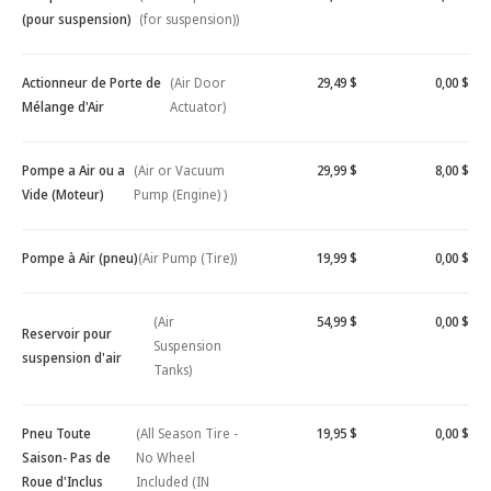
(pour suspension)
(for suspension))
Actionneur de Porte de
(Air Door
29,49 $
0,00 $
Mélange d'Air
Actuator)
Pompe a Air ou a
(Air or Vacuum
29,99 $
8,00 $
Vide (Moteur)
Pump (Engine) )
Pompe à Air (pneu)
(Air Pump (Tire))
19,99 $
0,00 $
(Air
54,99 $
0,00 $
Reservoir pour
Suspension
suspension d'air
Tanks)
Pneu Toute
(All Season Tire -
19,95 $
0,00 $
Saison- Pas de
No Wheel
Roue d'Inclus
Included (IN