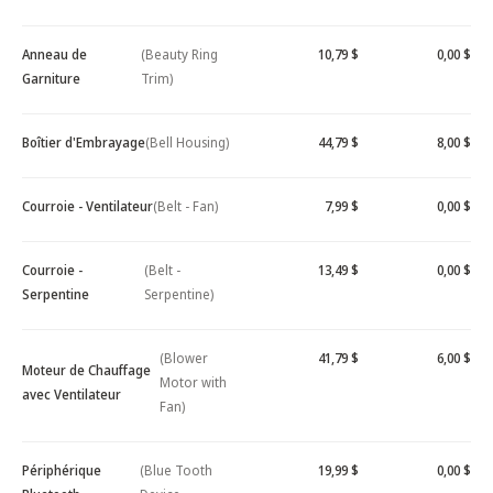
Anneau de
(Beauty Ring
10,79 $
0,00 $
Garniture
Trim)
Boîtier d'Embrayage
(Bell Housing)
44,79 $
8,00 $
Courroie - Ventilateur
(Belt - Fan)
7,99 $
0,00 $
Courroie -
(Belt -
13,49 $
0,00 $
Serpentine
Serpentine)
(Blower
41,79 $
6,00 $
Moteur de Chauffage
Motor with
avec Ventilateur
Fan)
Périphérique
(Blue Tooth
19,99 $
0,00 $