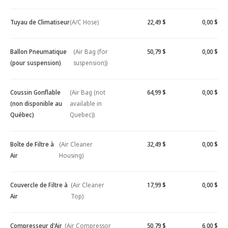
Tuyau de Climatiseur
(A/C Hose)
22,49 $
0,00 $
Ballon Pneumatique
(Air Bag (for
50,79 $
0,00 $
(pour suspension)
suspension))
Coussin Gonflable
(Air Bag (not
64,99 $
0,00 $
(non disponible au
available in
Québec)
Quebec))
Boîte de Filtre à
(Air Cleaner
32,49 $
0,00 $
Air
Housing)
Couvercle de Filtre à
(Air Cleaner
17,99 $
0,00 $
Air
Top)
Compresseur d'Air
(Air Compressor
50,79 $
6,00 $