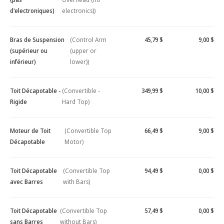
d'electroniques)
electronics))
Bras de Suspension
(Control Arm
45,79 $
9,00 $
(supérieur ou
(upper or
inférieur)
lower))
Toit Décapotable -
(Convertible -
349,99 $
10,00 $
Rigide
Hard Top)
Moteur de Toit
(Convertible Top
66,49 $
9,00 $
Décapotable
Motor)
Toit Décapotable
(Convertible Top
94,49 $
0,00 $
avec Barres
with Bars)
Toit Décapotable
(Convertible Top
57,49 $
0,00 $
sans Barres
without Bars)