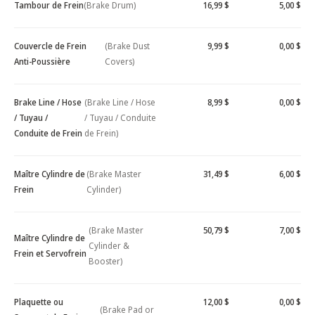
Tambour de Frein
(Brake Drum)
16,99 $
5,00 $
Couvercle de Frein
(Brake Dust
9,99 $
0,00 $
Anti-Poussière
Covers)
Brake Line / Hose
(Brake Line / Hose
8,99 $
0,00 $
/ Tuyau /
/ Tuyau / Conduite
Conduite de Frein
de Frein)
Maître Cylindre de
(Brake Master
31,49 $
6,00 $
Frein
Cylinder)
(Brake Master
50,79 $
7,00 $
Maître Cylindre de
Cylinder &
Frein et Servofrein
Booster)
Plaquette ou
12,00 $
0,00 $
(Brake Pad or