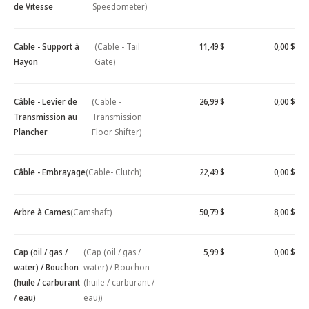
de Vitesse
Speedometer)
Cable - Support à
(Cable - Tail
11,49 $
0,00 $
Hayon
Gate)
Câble - Levier de
(Cable -
26,99 $
0,00 $
Transmission au
Transmission
Plancher
Floor Shifter)
Câble - Embrayage
(Cable- Clutch)
22,49 $
0,00 $
Arbre à Cames
(Camshaft)
50,79 $
8,00 $
Cap (oil / gas /
(Cap (oil / gas /
5,99 $
0,00 $
water) / Bouchon
water) / Bouchon
(huile / carburant
(huile / carburant /
/ eau)
eau))