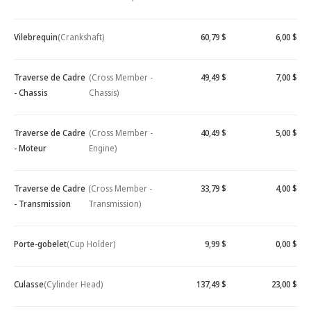
Vilebrequin
(Crankshaft)
60,79 $
6,00 $
Traverse de Cadre
(Cross Member -
49,49 $
7,00 $
- Chassis
Chassis)
Traverse de Cadre
(Cross Member -
40,49 $
5,00 $
- Moteur
Engine)
Traverse de Cadre
(Cross Member -
33,79 $
4,00 $
- Transmission
Transmission)
Porte-gobelet
(Cup Holder)
9,99 $
0,00 $
Culasse
(Cylinder Head)
137,49 $
23,00 $