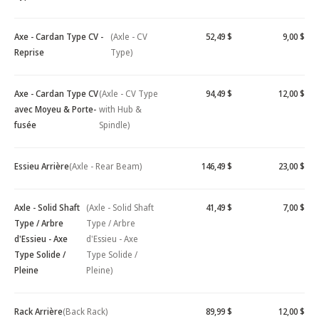
Axe - Cardan Type CV -
(Axle - CV
52,49 $
9,00 $
Reprise
Type)
Axe - Cardan Type CV
(Axle - CV Type
94,49 $
12,00 $
avec Moyeu & Porte-
with Hub &
fusée
Spindle)
Essieu Arrière
(Axle - Rear Beam)
146,49 $
23,00 $
Axle - Solid Shaft
(Axle - Solid Shaft
41,49 $
7,00 $
Type / Arbre
Type / Arbre
d'Essieu - Axe
d'Essieu - Axe
Type Solide /
Type Solide /
Pleine
Pleine)
Rack Arrière
(Back Rack)
89,99 $
12,00 $