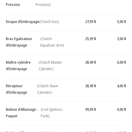
Pression
Pression)
Disque d’Embrayage
(Clutch Disc)
27,99 $
5,00 $
Bras Egalisateur
(Clutch
25,99 $
3,00 $
d’Embrayage
Equalizer Arm)
Maître-cylindre
(Clutch Master
28,49 $
6,00 $
d’Embrayage
Cylinder)
Récepteur
(Clutch Slave
28,49 $
4,00 $
d’Embrayage
Cylinder)
Bobine d'Allumage -
(Coil Ignition -
99,99 $
0,00 $
Paquet
Pack)