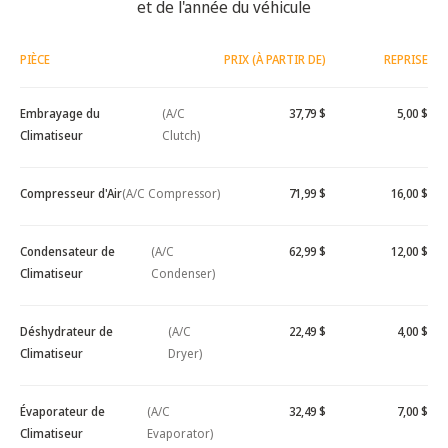
et de l'année du véhicule
PIÈCE
PRIX (À PARTIR DE)
REPRISE
Embrayage du
(A/C
37,79 $
5,00 $
Climatiseur
Clutch)
Compresseur d'Air
(A/C Compressor)
71,99 $
16,00 $
Condensateur de
(A/C
62,99 $
12,00 $
Climatiseur
Condenser)
Déshydrateur de
(A/C
22,49 $
4,00 $
Climatiseur
Dryer)
Évaporateur de
(A/C
32,49 $
7,00 $
Climatiseur
Evaporator)