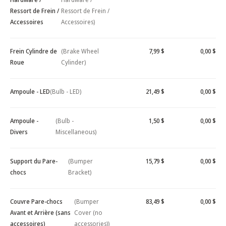
Ressort de Frein /
Ressort de Frein /
Accessoires
Accessoires)
Frein Cylindre de
(Brake Wheel
7,99 $
0,00 $
Roue
Cylinder)
Ampoule - LED
(Bulb - LED)
21,49 $
0,00 $
Ampoule -
(Bulb -
1,50 $
0,00 $
Divers
Miscellaneous)
Support du Pare-
(Bumper
15,79 $
0,00 $
chocs
Bracket)
Couvre Pare-chocs
(Bumper
83,49 $
0,00 $
Avant et Arrière (sans
Cover (no
accessoires)
accessories))