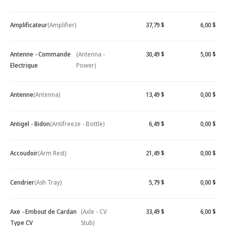
Amplificateur
(Amplifier)
37,79 $
6,00 $
Antenne - Commande
(Antenna -
30,49 $
5,00 $
Electrique
Power)
Antenne
(Antenna)
13,49 $
0,00 $
Antigel - Bidon
(Antifreeze - Bottle)
6,49 $
0,00 $
Accoudoir
(Arm Rest)
21,49 $
0,00 $
Cendrier
(Ash Tray)
5,79 $
0,00 $
Axe - Embout de Cardan
(Axle - CV
33,49 $
6,00 $
Type CV
Stub)