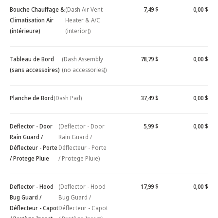
Bouche Chauffage &
(Dash Air Vent -
7,49 $
0,00 $
Climatisation Air
Heater & A/C
(intérieure)
(interior))
Tableau de Bord
(Dash Assembly
78,79 $
0,00 $
(sans accessoires)
(no accessories))
Planche de Bord
(Dash Pad)
37,49 $
0,00 $
Deflector - Door
(Deflector - Door
5,99 $
0,00 $
Rain Guard /
Rain Guard /
Déflecteur - Porte
Déflecteur - Porte
/ Protege Pluie
/ Protege Pluie)
Deflector - Hood
(Deflector - Hood
17,99 $
0,00 $
Bug Guard /
Bug Guard /
Déflecteur - Capot
Déflecteur - Capot