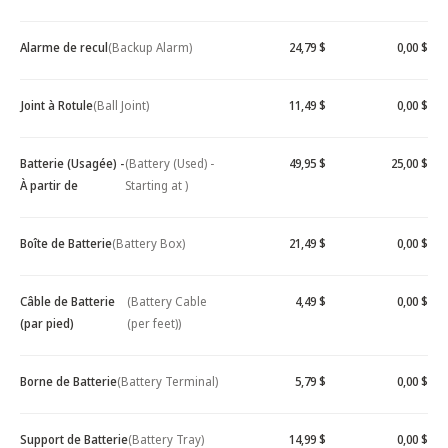
Alarme de recul
(Backup Alarm)
24,79 $
0,00 $
Joint à Rotule
(Ball Joint)
11,49 $
0,00 $
Batterie (Usagée) -
(Battery (Used) -
49,95 $
25,00 $
À partir de
Starting at )
Boîte de Batterie
(Battery Box)
21,49 $
0,00 $
Câble de Batterie
(Battery Cable
4,49 $
0,00 $
(par pied)
(per feet))
Borne de Batterie
(Battery Terminal)
5,79 $
0,00 $
Support de Batterie
(Battery Tray)
14,99 $
0,00 $