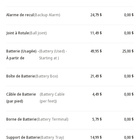
Alarme de recul
(Backup Alarm)
24,79 $
0,00 $
Joint à Rotule
(Ball Joint)
11,49 $
0,00 $
Batterie (Usagée) -
(Battery (Used) -
49,95 $
25,00 $
À partir de
Starting at )
Boîte de Batterie
(Battery Box)
21,49 $
0,00 $
Câble de Batterie
(Battery Cable
4,49 $
0,00 $
(par pied)
(per feet))
Borne de Batterie
(Battery Terminal)
5,79 $
0,00 $
Support de Batterie
(Battery Tray)
14,99 $
0,00 $