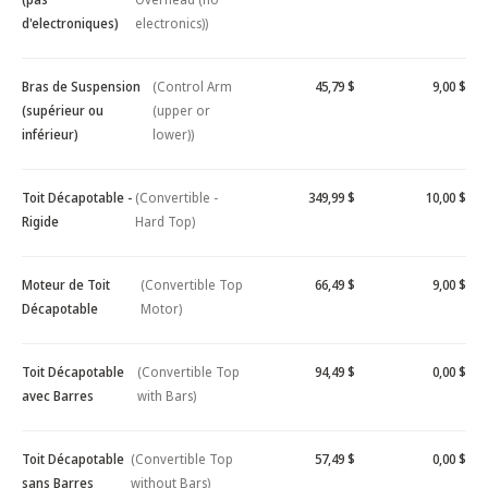
d'electroniques)
electronics))
Bras de Suspension
(Control Arm
45,79 $
9,00 $
(supérieur ou
(upper or
inférieur)
lower))
Toit Décapotable -
(Convertible -
349,99 $
10,00 $
Rigide
Hard Top)
Moteur de Toit
(Convertible Top
66,49 $
9,00 $
Décapotable
Motor)
Toit Décapotable
(Convertible Top
94,49 $
0,00 $
avec Barres
with Bars)
Toit Décapotable
(Convertible Top
57,49 $
0,00 $
sans Barres
without Bars)