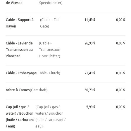
de Vitesse
Speedometer)
Cable - Support à
(Cable - Tail
11,49 $
0,00 $
Hayon
Gate)
Câble - Levier de
(Cable -
26,99 $
0,00 $
Transmission au
Transmission
Plancher
Floor Shifter)
Câble - Embrayage
(Cable- Clutch)
22,49 $
0,00 $
Arbre à Cames
(Camshaft)
50,79 $
8,00 $
Cap (oil / gas /
(Cap (oil / gas /
5,99 $
0,00 $
water) / Bouchon
water) / Bouchon
(huile / carburant
(huile / carburant /
/ eau)
eau))