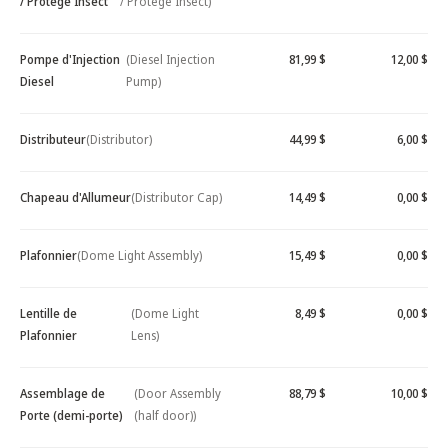
/ Protège Insect
/ Protège Insect)
Pompe d'Injection
(Diesel Injection
81,99 $
12,00 $
Diesel
Pump)
Distributeur
(Distributor)
44,99 $
6,00 $
Chapeau d'Allumeur
(Distributor Cap)
14,49 $
0,00 $
Plafonnier
(Dome Light Assembly)
15,49 $
0,00 $
Lentille de
(Dome Light
8,49 $
0,00 $
Plafonnier
Lens)
Assemblage de
(Door Assembly
88,79 $
10,00 $
Porte (demi-porte)
(half door))