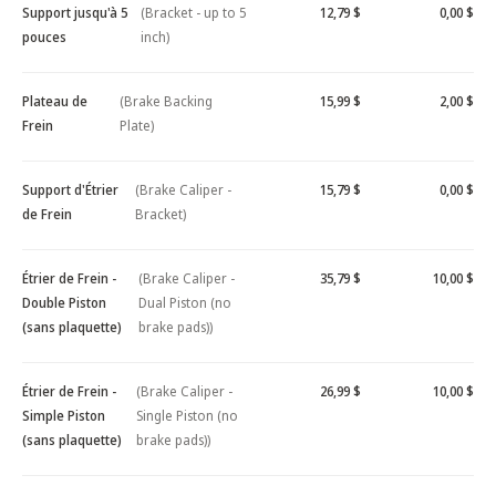
Support jusqu'à 5
(Bracket - up to 5
12,79 $
0,00 $
pouces
inch)
Plateau de
(Brake Backing
15,99 $
2,00 $
Frein
Plate)
Support d'Étrier
(Brake Caliper -
15,79 $
0,00 $
de Frein
Bracket)
Étrier de Frein -
(Brake Caliper -
35,79 $
10,00 $
Double Piston
Dual Piston (no
(sans plaquette)
brake pads))
Étrier de Frein -
(Brake Caliper -
26,99 $
10,00 $
Simple Piston
Single Piston (no
(sans plaquette)
brake pads))