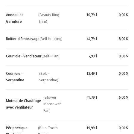
Anneau de
(Beauty Ring
10,79 $
0,00 $
Garniture
Trim)
Boîtier d'Embrayage
(Bell Housing)
44,79 $
8,00 $
Courroie - Ventilateur
(Belt - Fan)
7,99 $
0,00 $
Courroie -
(Belt -
13,49 $
0,00 $
Serpentine
Serpentine)
(Blower
41,79 $
6,00 $
Moteur de Chauffage
Motor with
avec Ventilateur
Fan)
Périphérique
(Blue Tooth
19,99 $
0,00 $