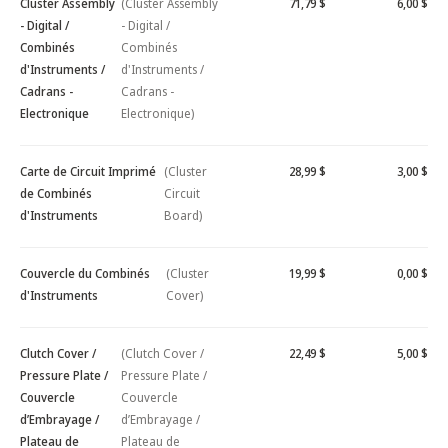
Cluster Assembly
(Cluster Assembly
71,79 $
6,00 $
- Digital /
- Digital /
Combinés
Combinés
d'Instruments /
d'Instruments /
Cadrans -
Cadrans -
Electronique
Electronique)
Carte de Circuit Imprimé
(Cluster
28,99 $
3,00 $
de Combinés
Circuit
d'Instruments
Board)
Couvercle du Combinés
(Cluster
19,99 $
0,00 $
d'Instruments
Cover)
Clutch Cover /
(Clutch Cover /
22,49 $
5,00 $
Pressure Plate /
Pressure Plate /
Couvercle
Couvercle
d’Embrayage /
d’Embrayage /
Plateau de
Plateau de