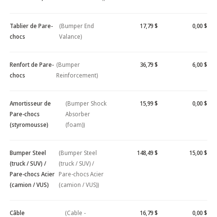
Tablier de Pare-
(Bumper End
17,79 $
0,00 $
chocs
Valance)
Renfort de Pare-
(Bumper
36,79 $
6,00 $
chocs
Reinforcement)
Amortisseur de
(Bumper Shock
15,99 $
0,00 $
Pare-chocs
Absorber
(styromousse)
(foam))
Bumper Steel
(Bumper Steel
148,49 $
15,00 $
(truck / SUV) /
(truck / SUV) /
Pare-chocs Acier
Pare-chocs Acier
(camion / VUS)
(camion / VUS))
Câble
(Cable -
16,79 $
0,00 $