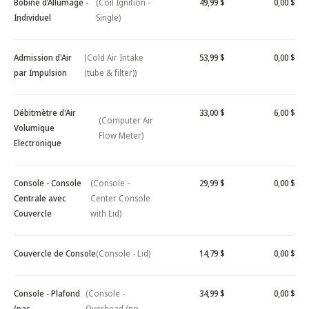
Bobine d’Allumage -
(Coil Ignition -
49,99 $
0,00 $
Individuel
Single)
Admission d'Air
(Cold Air Intake
53,99 $
0,00 $
par Impulsion
(tube & filter))
Débitmètre d'Air
33,00 $
6,00 $
(Computer Air
Volumique
Flow Meter)
Electronique
Console - Console
(Console -
29,99 $
0,00 $
Centrale avec
Center Console
Couvercle
with Lid)
Couvercle de Console
(Console - Lid)
14,79 $
0,00 $
Console - Plafond
(Console -
34,99 $
0,00 $
(pas
Overhead (no