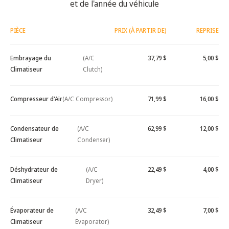
et de l'année du véhicule
PIÈCE
PRIX (À PARTIR DE)
REPRISE
Embrayage du
(A/C
37,79 $
5,00 $
Climatiseur
Clutch)
Compresseur d'Air
(A/C Compressor)
71,99 $
16,00 $
Condensateur de
(A/C
62,99 $
12,00 $
Climatiseur
Condenser)
Déshydrateur de
(A/C
22,49 $
4,00 $
Climatiseur
Dryer)
Évaporateur de
(A/C
32,49 $
7,00 $
Climatiseur
Evaporator)