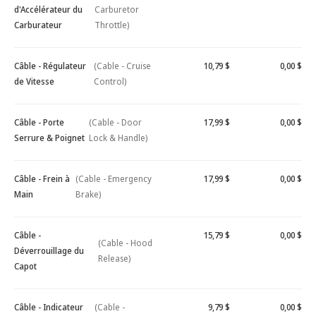
d'Accélérateur du
Carburetor
Carburateur
Throttle)
Câble - Régulateur
(Cable - Cruise
10,79 $
0,00 $
de Vitesse
Control)
Câble - Porte
(Cable - Door
17,99 $
0,00 $
Serrure & Poignet
Lock & Handle)
Câble - Frein à
(Cable - Emergency
17,99 $
0,00 $
Main
Brake)
Câble -
15,79 $
0,00 $
(Cable - Hood
Déverrouillage du
Release)
Capot
Câble - Indicateur
(Cable -
9,79 $
0,00 $