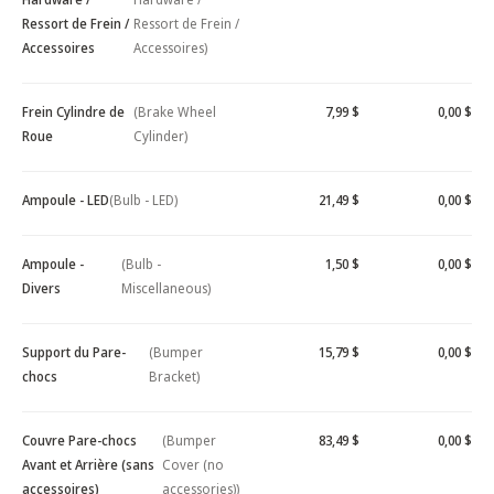
Ressort de Frein /
Ressort de Frein /
Accessoires
Accessoires)
Frein Cylindre de
(Brake Wheel
7,99 $
0,00 $
Roue
Cylinder)
Ampoule - LED
(Bulb - LED)
21,49 $
0,00 $
Ampoule -
(Bulb -
1,50 $
0,00 $
Divers
Miscellaneous)
Support du Pare-
(Bumper
15,79 $
0,00 $
chocs
Bracket)
Couvre Pare-chocs
(Bumper
83,49 $
0,00 $
Avant et Arrière (sans
Cover (no
accessoires)
accessories))