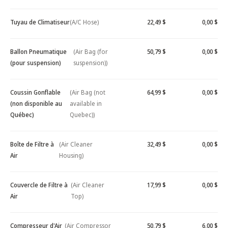
Tuyau de Climatiseur
(A/C Hose)
22,49 $
0,00 $
Ballon Pneumatique
(Air Bag (for
50,79 $
0,00 $
(pour suspension)
suspension))
Coussin Gonflable
(Air Bag (not
64,99 $
0,00 $
(non disponible au
available in
Québec)
Quebec))
Boîte de Filtre à
(Air Cleaner
32,49 $
0,00 $
Air
Housing)
Couvercle de Filtre à
(Air Cleaner
17,99 $
0,00 $
Air
Top)
Compresseur d'Air
(Air Compressor
50,79 $
6,00 $