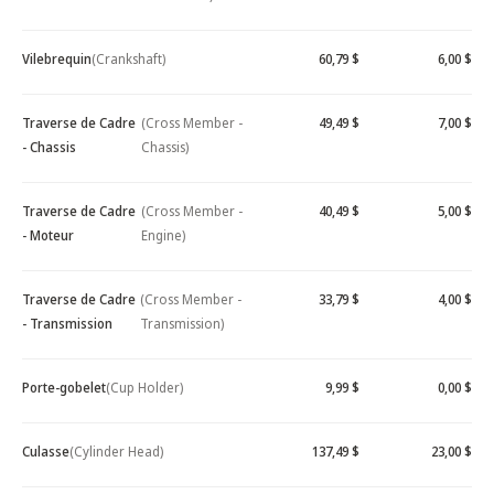
Vilebrequin
(Crankshaft)
60,79 $
6,00 $
Traverse de Cadre
(Cross Member -
49,49 $
7,00 $
- Chassis
Chassis)
Traverse de Cadre
(Cross Member -
40,49 $
5,00 $
- Moteur
Engine)
Traverse de Cadre
(Cross Member -
33,79 $
4,00 $
- Transmission
Transmission)
Porte-gobelet
(Cup Holder)
9,99 $
0,00 $
Culasse
(Cylinder Head)
137,49 $
23,00 $