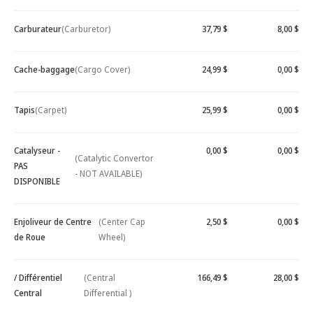
Carburateur
(Carburetor)
37,79 $
8,00 $
Cache-baggage
(Cargo Cover)
24,99 $
0,00 $
Tapis
(Carpet)
25,99 $
0,00 $
Catalyseur -
0,00 $
0,00 $
(Catalytic Convertor
PAS
- NOT AVAILABLE)
DISPONIBLE
Enjoliveur de Centre
(Center Cap
2,50 $
0,00 $
de Roue
Wheel)
/ Différentiel
(Central
166,49 $
28,00 $
Central
Differential )