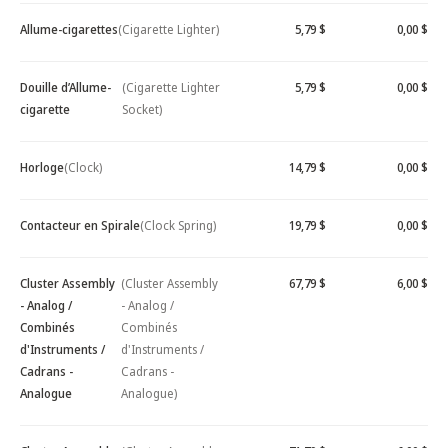
Allume-cigarettes
(Cigarette Lighter)
5,79 $
0,00 $
Douille d’Allume-
(Cigarette Lighter
5,79 $
0,00 $
cigarette
Socket)
Horloge
(Clock)
14,79 $
0,00 $
Contacteur en Spirale
(Clock Spring)
19,79 $
0,00 $
Cluster Assembly
(Cluster Assembly
67,79 $
6,00 $
- Analog /
- Analog /
Combinés
Combinés
d'Instruments /
d'Instruments /
Cadrans -
Cadrans -
Analogue
Analogue)