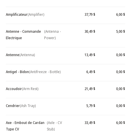
Amplificateur
(Amplifier)
37,79 $
6,00 $
Antenne - Commande
(Antenna -
30,49 $
5,00 $
Electrique
Power)
Antenne
(Antenna)
13,49 $
0,00 $
Antigel - Bidon
(Antifreeze - Bottle)
6,49 $
0,00 $
Accoudoir
(Arm Rest)
21,49 $
0,00 $
Cendrier
(Ash Tray)
5,79 $
0,00 $
Axe - Embout de Cardan
(Axle - CV
33,49 $
6,00 $
Type CV
Stub)