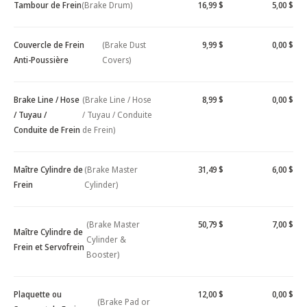
Tambour de Frein
(Brake Drum)
16,99 $
5,00 $
Couvercle de Frein
(Brake Dust
9,99 $
0,00 $
Anti-Poussière
Covers)
Brake Line / Hose
(Brake Line / Hose
8,99 $
0,00 $
/ Tuyau /
/ Tuyau / Conduite
Conduite de Frein
de Frein)
Maître Cylindre de
(Brake Master
31,49 $
6,00 $
Frein
Cylinder)
(Brake Master
50,79 $
7,00 $
Maître Cylindre de
Cylinder &
Frein et Servofrein
Booster)
Plaquette ou
12,00 $
0,00 $
(Brake Pad or