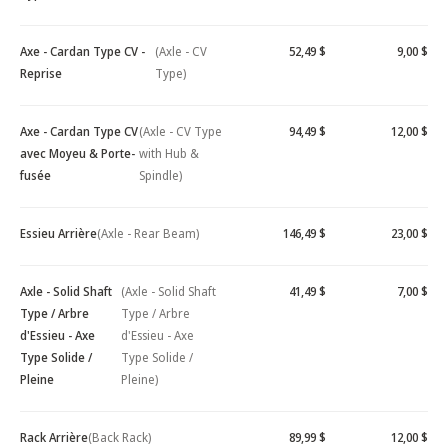
Axe - Cardan Type CV -
(Axle - CV
52,49 $
9,00 $
Reprise
Type)
Axe - Cardan Type CV
(Axle - CV Type
94,49 $
12,00 $
avec Moyeu & Porte-
with Hub &
fusée
Spindle)
Essieu Arrière
(Axle - Rear Beam)
146,49 $
23,00 $
Axle - Solid Shaft
(Axle - Solid Shaft
41,49 $
7,00 $
Type / Arbre
Type / Arbre
d'Essieu - Axe
d'Essieu - Axe
Type Solide /
Type Solide /
Pleine
Pleine)
Rack Arrière
(Back Rack)
89,99 $
12,00 $