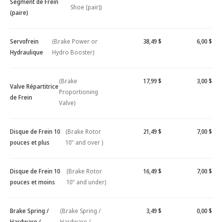
Segment de Frein
Shoe (pair))
(paire)
Servofrein
(Brake Power or
38,49 $
6,00 $
Hydraulique
Hydro Booster)
(Brake
17,99 $
3,00 $
Valve Répartitrice
Proportioning
de Frein
Valve)
Disque de Frein 10
(Brake Rotor
21,49 $
7,00 $
pouces et plus
10" and over )
Disque de Frein 10
(Brake Rotor
16,49 $
7,00 $
pouces et moins
10" and under)
Brake Spring /
(Brake Spring /
3,49 $
0,00 $
Hardware /
Hardware /