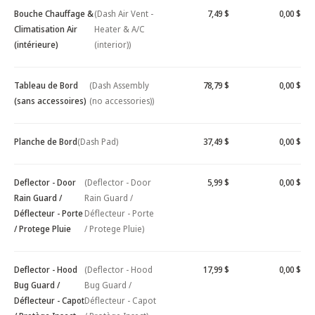
Bouche Chauffage &
(Dash Air Vent -
7,49 $
0,00 $
Climatisation Air
Heater & A/C
(intérieure)
(interior))
Tableau de Bord
(Dash Assembly
78,79 $
0,00 $
(sans accessoires)
(no accessories))
Planche de Bord
(Dash Pad)
37,49 $
0,00 $
Deflector - Door
(Deflector - Door
5,99 $
0,00 $
Rain Guard /
Rain Guard /
Déflecteur - Porte
Déflecteur - Porte
/ Protege Pluie
/ Protege Pluie)
Deflector - Hood
(Deflector - Hood
17,99 $
0,00 $
Bug Guard /
Bug Guard /
Déflecteur - Capot
Déflecteur - Capot