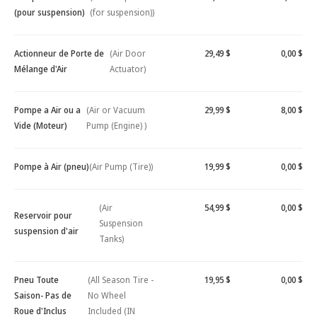
(pour suspension)
(for suspension))
Actionneur de Porte de
(Air Door
29,49 $
0,00 $
Mélange d'Air
Actuator)
Pompe a Air ou a
(Air or Vacuum
29,99 $
8,00 $
Vide (Moteur)
Pump (Engine) )
Pompe à Air (pneu)
(Air Pump (Tire))
19,99 $
0,00 $
(Air
54,99 $
0,00 $
Reservoir pour
Suspension
suspension d'air
Tanks)
Pneu Toute
(All Season Tire -
19,95 $
0,00 $
Saison- Pas de
No Wheel
Roue d'Inclus
Included (IN