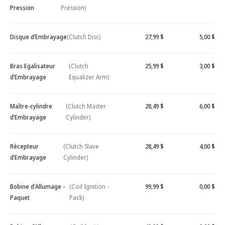
Pression
Pression)
Disque d’Embrayage
(Clutch Disc)
27,99 $
5,00 $
Bras Egalisateur
(Clutch
25,99 $
3,00 $
d’Embrayage
Equalizer Arm)
Maître-cylindre
(Clutch Master
28,49 $
6,00 $
d’Embrayage
Cylinder)
Récepteur
(Clutch Slave
28,49 $
4,00 $
d’Embrayage
Cylinder)
Bobine d'Allumage -
(Coil Ignition -
99,99 $
0,00 $
Paquet
Pack)