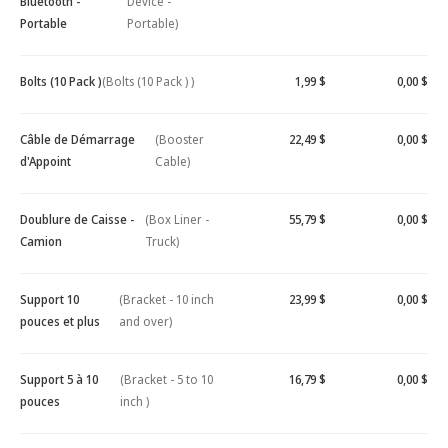
Bluetooth -
Device -
Portable
Portable)
Bolts (10 Pack )
(Bolts (10 Pack ) )
1,99 $
0,00 $
Câble de Démarrage
(Booster
22,49 $
0,00 $
d'Appoint
Cable)
Doublure de Caisse -
(Box Liner -
55,79 $
0,00 $
Camion
Truck)
Support 10
(Bracket - 10 inch
23,99 $
0,00 $
pouces et plus
and over)
Support 5 à 10
(Bracket - 5 to 10
16,79 $
0,00 $
pouces
inch )