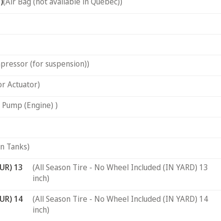
)
(Air Bag (not available in Quebec))
pressor (for suspension))
or Actuator)
 Pump (Engine) )
on Tanks)
UR) 13
(All Season Tire - No Wheel Included (IN YARD) 13
inch)
UR) 14
(All Season Tire - No Wheel Included (IN YARD) 14
inch)