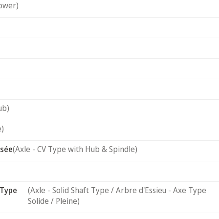
ower)
ub)
e)
usée
(Axle - CV Type with Hub & Spindle)
 Type
(Axle - Solid Shaft Type / Arbre d'Essieu - Axe Type
Solide / Pleine)