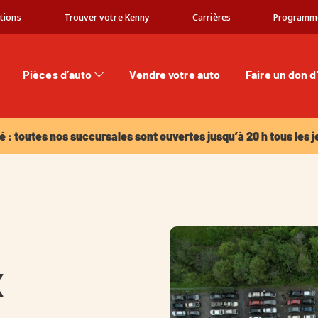
tions
Trouver votre Kenny
Carrières
Programm
Pièces d’auto
Vendre votre auto
Faire un don d
: toutes nos succursales sont ouvertes jusqu’à 20 h tous les jeu
é : toutes nos succursales sont ouvertes jusqu’à 20 h tous les j
x