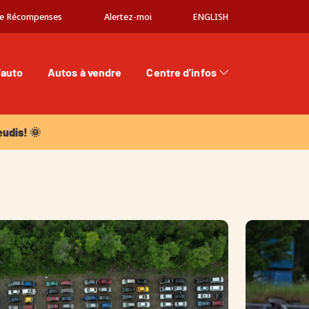
e Récompenses
Alertez-moi
ENGLISH
'auto
Autos à vendre
Centre d’infos
dis! 🌞
eudis! 🌞