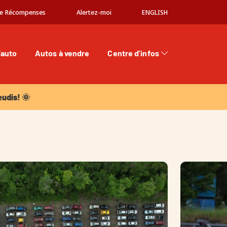
e Récompenses
Alertez-moi
ENGLISH
'auto
Autos à vendre
Centre d’infos
dis! 🌞
eudis! 🌞