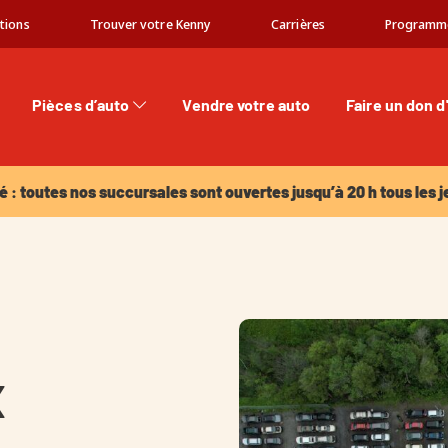
tions
Trouver votre Kenny
Carrières
Programm
Pièces d’auto
Vendre votre auto
Faire un don d
: toutes nos succursales sont ouvertes jusqu’à 20 h tous les jeu
é : toutes nos succursales sont ouvertes jusqu’à 20 h tous les j
x