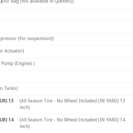
)
(Air Bag (not available in Quebec))
pressor (for suspension))
or Actuator)
 Pump (Engine) )
on Tanks)
UR) 13
(All Season Tire - No Wheel Included (IN YARD) 13
inch)
UR) 14
(All Season Tire - No Wheel Included (IN YARD) 14
inch)