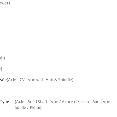
ower)
ub)
e)
usée
(Axle - CV Type with Hub & Spindle)
 Type
(Axle - Solid Shaft Type / Arbre d'Essieu - Axe Type
Solide / Pleine)