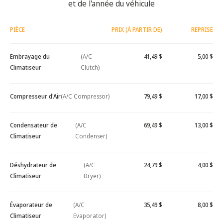
et de l'année du véhicule
PIÈCE
PRIX (À PARTIR DE)
REPRISE
Embrayage du
(A/C
41,49 $
5,00 $
Climatiseur
Clutch)
Compresseur d'Air
(A/C Compressor)
79,49 $
17,00 $
Condensateur de
(A/C
69,49 $
13,00 $
Climatiseur
Condenser)
Déshydrateur de
(A/C
24,79 $
4,00 $
Climatiseur
Dryer)
Évaporateur de
(A/C
35,49 $
8,00 $
Climatiseur
Evaporator)