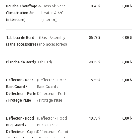
Bouche Chauffage &
(Dash Air Vent -
8,49 $
0,00 $
Climatisation Air
Heater & A/C
(intérieure)
(interior))
Tableau de Bord
(Dash Assembly
86,79 $
0,00 $
(sans accessoires)
(no accessories))
Planche de Bord
(Dash Pad)
40,99 $
0,00 $
Deflector - Door
(Deflector - Door
5,99 $
0,00 $
Rain Guard /
Rain Guard /
Déflecteur - Porte
Déflecteur - Porte
/ Protege Pluie
/ Protege Pluie)
Deflector - Hood
(Deflector - Hood
19,79 $
0,00 $
Bug Guard /
Bug Guard /
Déflecteur - Capot
Déflecteur - Capot