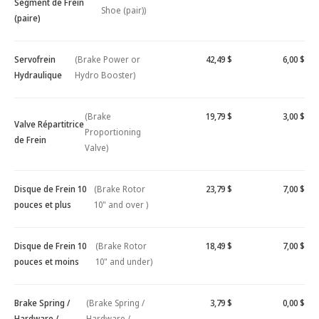
Segment de Frein
Shoe (pair))
(paire)
Servofrein
(Brake Power or
42,49 $
6,00 $
Hydraulique
Hydro Booster)
(Brake
19,79 $
3,00 $
Valve Répartitrice
Proportioning
de Frein
Valve)
Disque de Frein 10
(Brake Rotor
23,79 $
7,00 $
pouces et plus
10" and over )
Disque de Frein 10
(Brake Rotor
18,49 $
7,00 $
pouces et moins
10" and under)
Brake Spring /
(Brake Spring /
3,79 $
0,00 $
Hardware /
Hardware /