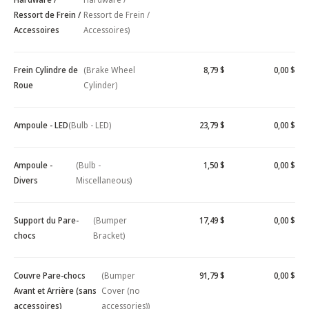
Ressort de Frein /
Ressort de Frein /
Accessoires
Accessoires)
Frein Cylindre de
(Brake Wheel
8,79 $
0,00 $
Roue
Cylinder)
Ampoule - LED
(Bulb - LED)
23,79 $
0,00 $
Ampoule -
(Bulb -
1,50 $
0,00 $
Divers
Miscellaneous)
Support du Pare-
(Bumper
17,49 $
0,00 $
chocs
Bracket)
Couvre Pare-chocs
(Bumper
91,79 $
0,00 $
Avant et Arrière (sans
Cover (no
accessoires)
accessories))