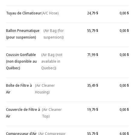
Tuyau de Climatiseur
(A/C Hose)
24,79 $
0,00 $
Ballon Pneumatique
(Air Bag (for
55,79 $
0,00 $
(pour suspension)
suspension))
Coussin Gonflable
(Air Bag (not
71,99 $
0,00 $
(non disponible au
available in
Québec)
Quebec))
Boîte de Filtre à
(Air Cleaner
35,49 $
0,00 $
Air
Housing)
Couvercle de Filtre à
(Air Cleaner
19,79 $
0,00 $
Air
Top)
Compresseur d'Air
(Air Compressor
55,79 $
6,00 $