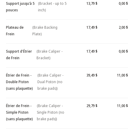
Support jusqu'à 5
(Bracket - up to 5
13,79 $
0,00 $
pouces
inch)
Plateau de
(Brake Backing
17,49 $
2,00 $
Frein
Plate)
Support d'Étrier
(Brake Caliper -
17,49 $
0,00 $
de Frein
Bracket)
Étrier de Frein -
(Brake Caliper -
39,49 $
11,00 $
Double Piston
Dual Piston (no
(sans plaquette)
brake pads))
Étrier de Frein -
(Brake Caliper -
29,79 $
11,00 $
Simple Piston
Single Piston (no
(sans plaquette)
brake pads))