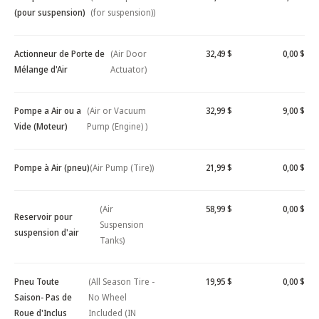
(pour suspension)
(for suspension))
Actionneur de Porte de
(Air Door
32,49 $
0,00 $
Mélange d'Air
Actuator)
Pompe a Air ou a
(Air or Vacuum
32,99 $
9,00 $
Vide (Moteur)
Pump (Engine) )
Pompe à Air (pneu)
(Air Pump (Tire))
21,99 $
0,00 $
(Air
58,99 $
0,00 $
Reservoir pour
Suspension
suspension d'air
Tanks)
Pneu Toute
(All Season Tire -
19,95 $
0,00 $
Saison- Pas de
No Wheel
Roue d'Inclus
Included (IN