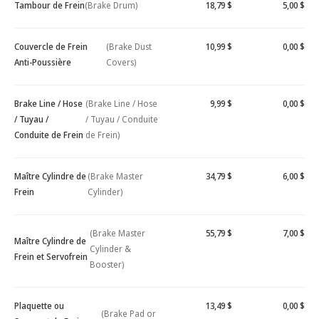
Tambour de Frein
(Brake Drum)
18,79 $
5,00 $
Couvercle de Frein
(Brake Dust
10,99 $
0,00 $
Anti-Poussière
Covers)
Brake Line / Hose
(Brake Line / Hose
9,99 $
0,00 $
/ Tuyau /
/ Tuyau / Conduite
Conduite de Frein
de Frein)
Maître Cylindre de
(Brake Master
34,79 $
6,00 $
Frein
Cylinder)
(Brake Master
55,79 $
7,00 $
Maître Cylindre de
Cylinder &
Frein et Servofrein
Booster)
Plaquette ou
13,49 $
0,00 $
(Brake Pad or