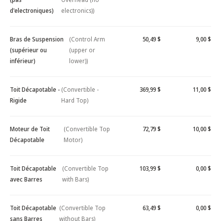
d'electroniques)
electronics))
Bras de Suspension
(Control Arm
50,49 $
9,00 $
(supérieur ou
(upper or
inférieur)
lower))
Toit Décapotable -
(Convertible -
369,99 $
11,00 $
Rigide
Hard Top)
Moteur de Toit
(Convertible Top
72,79 $
10,00 $
Décapotable
Motor)
Toit Décapotable
(Convertible Top
103,99 $
0,00 $
avec Barres
with Bars)
Toit Décapotable
(Convertible Top
63,49 $
0,00 $
sans Barres
without Bars)