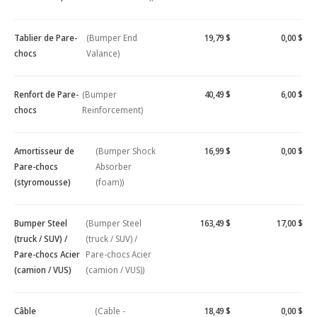
Tablier de Pare-
(Bumper End
19,79 $
0,00 $
chocs
Valance)
Renfort de Pare-
(Bumper
40,49 $
6,00 $
chocs
Reinforcement)
Amortisseur de
(Bumper Shock
16,99 $
0,00 $
Pare-chocs
Absorber
(styromousse)
(foam))
Bumper Steel
(Bumper Steel
163,49 $
17,00 $
(truck / SUV) /
(truck / SUV) /
Pare-chocs Acier
Pare-chocs Acier
(camion / VUS)
(camion / VUS))
Câble
(Cable -
18,49 $
0,00 $