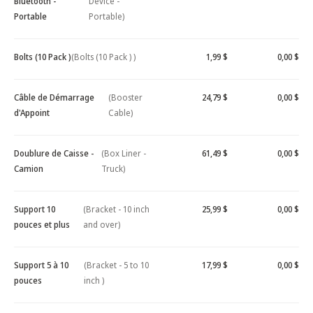
Bluetooth -
Device -
Portable
Portable)
Bolts (10 Pack )
(Bolts (10 Pack ) )
1,99 $
0,00 $
Câble de Démarrage
(Booster
24,79 $
0,00 $
d'Appoint
Cable)
Doublure de Caisse -
(Box Liner -
61,49 $
0,00 $
Camion
Truck)
Support 10
(Bracket - 10 inch
25,99 $
0,00 $
pouces et plus
and over)
Support 5 à 10
(Bracket - 5 to 10
17,99 $
0,00 $
pouces
inch )