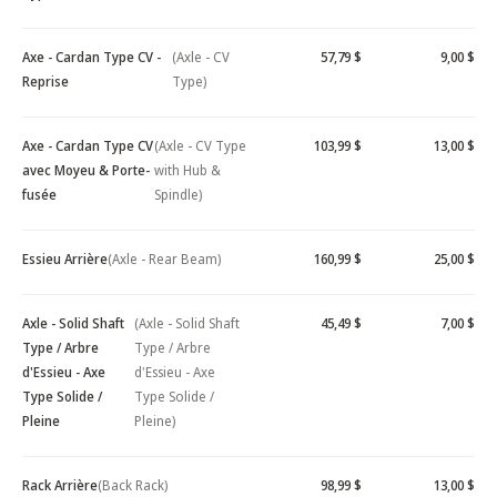
Axe - Cardan Type CV -
(Axle - CV
57,79 $
9,00 $
Reprise
Type)
Axe - Cardan Type CV
(Axle - CV Type
103,99 $
13,00 $
avec Moyeu & Porte-
with Hub &
fusée
Spindle)
Essieu Arrière
(Axle - Rear Beam)
160,99 $
25,00 $
Axle - Solid Shaft
(Axle - Solid Shaft
45,49 $
7,00 $
Type / Arbre
Type / Arbre
d'Essieu - Axe
d'Essieu - Axe
Type Solide /
Type Solide /
Pleine
Pleine)
Rack Arrière
(Back Rack)
98,99 $
13,00 $