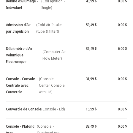
Bobine d’Allumage -
(Coil Ignition -
49,99 $
0,00 $
Individuel
Single)
Admission d'Air
(Cold Air Intake
59,49 $
0,00 $
par Impulsion
(tube & filter))
Débitmètre d'Air
36,49 $
6,00 $
(Computer Air
Volumique
Flow Meter)
Electronique
Console - Console
(Console -
31,99 $
0,00 $
Centrale avec
Center Console
Couvercle
with Lid)
Couvercle de Console
(Console - Lid)
15,99 $
0,00 $
Console - Plafond
(Console -
38,49 $
0,00 $
(pas
Overhead (no