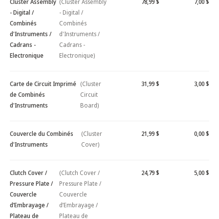
Cluster Assembly
(Cluster Assembly
78,99 $
7,00 $
- Digital /
- Digital /
Combinés
Combinés
d'Instruments /
d'Instruments /
Cadrans -
Cadrans -
Electronique
Electronique)
Carte de Circuit Imprimé
(Cluster
31,99 $
3,00 $
de Combinés
Circuit
d'Instruments
Board)
Couvercle du Combinés
(Cluster
21,99 $
0,00 $
d'Instruments
Cover)
Clutch Cover /
(Clutch Cover /
24,79 $
5,00 $
Pressure Plate /
Pressure Plate /
Couvercle
Couvercle
d’Embrayage /
d’Embrayage /
Plateau de
Plateau de