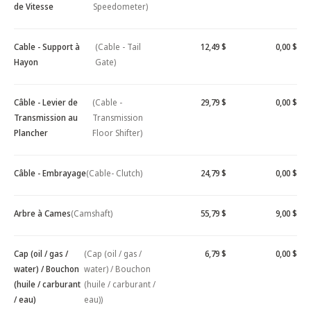
de Vitesse
Speedometer)
Cable - Support à
(Cable - Tail
12,49 $
0,00 $
Hayon
Gate)
Câble - Levier de
(Cable -
29,79 $
0,00 $
Transmission au
Transmission
Plancher
Floor Shifter)
Câble - Embrayage
(Cable- Clutch)
24,79 $
0,00 $
Arbre à Cames
(Camshaft)
55,79 $
9,00 $
Cap (oil / gas /
(Cap (oil / gas /
6,79 $
0,00 $
water) / Bouchon
water) / Bouchon
(huile / carburant
(huile / carburant /
/ eau)
eau))