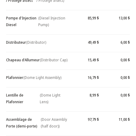
/ Protège Insect
/ Protège Insect)
Pompe d'Injection
(Diesel Injection
85,99 $
13,00 $
Diesel
Pump)
Distributeur
(Distributor)
49,49 $
6,00 $
Chapeau d'Allumeur
(Distributor Cap)
15,49 $
0,00 $
Plafonnier
(Dome Light Assembly)
16,79 $
0,00 $
Lentille de
(Dome Light
8,99 $
0,00 $
Plafonnier
Lens)
Assemblage de
(Door Assembly
97,79 $
11,00 $
Porte (demi-porte)
(half door))