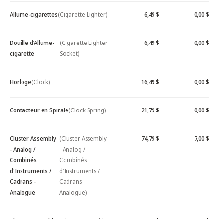
Allume-cigarettes
(Cigarette Lighter)
6,49 $
0,00 $
Douille d’Allume-
(Cigarette Lighter
6,49 $
0,00 $
cigarette
Socket)
Horloge
(Clock)
16,49 $
0,00 $
Contacteur en Spirale
(Clock Spring)
21,79 $
0,00 $
Cluster Assembly
(Cluster Assembly
74,79 $
7,00 $
- Analog /
- Analog /
Combinés
Combinés
d'Instruments /
d'Instruments /
Cadrans -
Cadrans -
Analogue
Analogue)