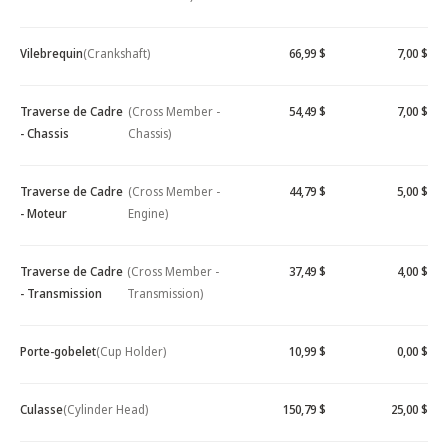
Vilebrequin
(Crankshaft)
66,99 $
7,00 $
Traverse de Cadre
(Cross Member -
54,49 $
7,00 $
- Chassis
Chassis)
Traverse de Cadre
(Cross Member -
44,79 $
5,00 $
- Moteur
Engine)
Traverse de Cadre
(Cross Member -
37,49 $
4,00 $
- Transmission
Transmission)
Porte-gobelet
(Cup Holder)
10,99 $
0,00 $
Culasse
(Cylinder Head)
150,79 $
25,00 $