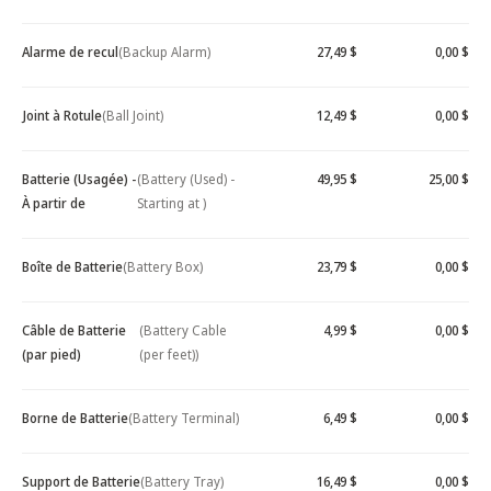
Alarme de recul
(Backup Alarm)
27,49 $
0,00 $
Joint à Rotule
(Ball Joint)
12,49 $
0,00 $
Batterie (Usagée) -
(Battery (Used) -
49,95 $
25,00 $
À partir de
Starting at )
Boîte de Batterie
(Battery Box)
23,79 $
0,00 $
Câble de Batterie
(Battery Cable
4,99 $
0,00 $
(par pied)
(per feet))
Borne de Batterie
(Battery Terminal)
6,49 $
0,00 $
Support de Batterie
(Battery Tray)
16,49 $
0,00 $