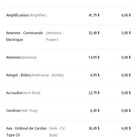
Amplificateur
(Amplifier)
41,79 $
6,00 $
Antenne - Commande
(Antenna -
33,49 $
5,00 $
Electrique
Power)
Antenne
(Antenna)
14,99 $
0,00 $
Antigel - Bidon
(Antifreeze - Bottle)
6,99 $
0,00 $
Accoudoir
(Arm Rest)
23,79 $
0,00 $
Cendrier
(Ash Tray)
6,49 $
0,00 $
Axe - Embout de Cardan
(Axle - CV
36,49 $
6,00 $
Type CV
Stub)