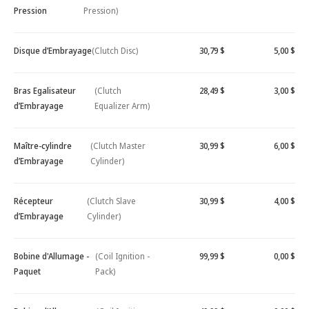
Pression
Pression)
Disque d’Embrayage
(Clutch Disc)
30,79 $
5,00 $
Bras Egalisateur
(Clutch
28,49 $
3,00 $
d’Embrayage
Equalizer Arm)
Maître-cylindre
(Clutch Master
30,99 $
6,00 $
d’Embrayage
Cylinder)
Récepteur
(Clutch Slave
30,99 $
4,00 $
d’Embrayage
Cylinder)
Bobine d'Allumage -
(Coil Ignition -
99,99 $
0,00 $
Paquet
Pack)