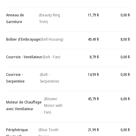
Anneau de
(Beauty Ring
11,79 $
0,00 $
Garniture
Trim)
Boîtier d'Embrayage
(Bell Housing)
49,49 $
8,00 $
Courroie - Ventilateur
(Belt - Fan)
8,79 $
0,00 $
Courroie -
(Belt -
14,99 $
0,00 $
Serpentine
Serpentine)
(Blower
45,79 $
6,00 $
Moteur de Chauffage
Motor with
avec Ventilateur
Fan)
Périphérique
(Blue Tooth
21,99 $
0,00 $