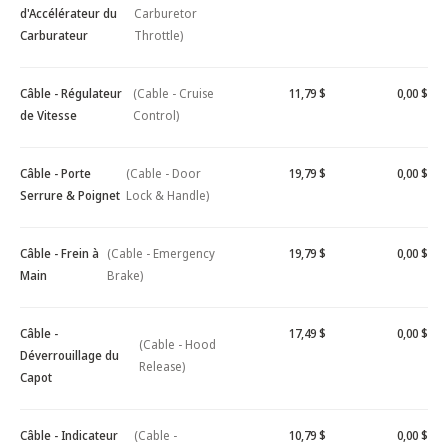
d'Accélérateur du
Carburetor
Carburateur
Throttle)
Câble - Régulateur
(Cable - Cruise
11,79 $
0,00 $
de Vitesse
Control)
Câble - Porte
(Cable - Door
19,79 $
0,00 $
Serrure & Poignet
Lock & Handle)
Câble - Frein à
(Cable - Emergency
19,79 $
0,00 $
Main
Brake)
Câble -
17,49 $
0,00 $
(Cable - Hood
Déverrouillage du
Release)
Capot
Câble - Indicateur
(Cable -
10,79 $
0,00 $