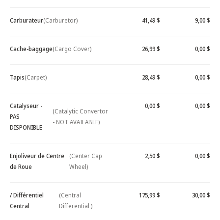
Carburateur
(Carburetor)
41,49 $
9,00 $
Cache-baggage
(Cargo Cover)
26,99 $
0,00 $
Tapis
(Carpet)
28,49 $
0,00 $
Catalyseur -
0,00 $
0,00 $
(Catalytic Convertor
PAS
- NOT AVAILABLE)
DISPONIBLE
Enjoliveur de Centre
(Center Cap
2,50 $
0,00 $
de Roue
Wheel)
/ Différentiel
(Central
175,99 $
30,00 $
Central
Differential )