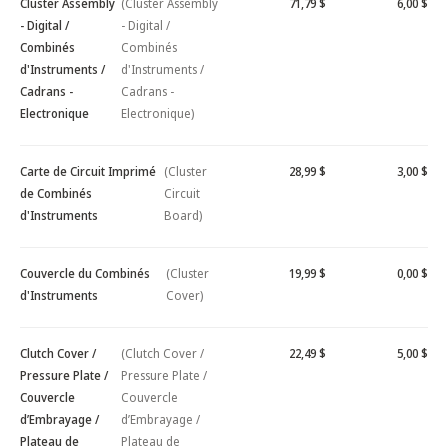
Cluster Assembly
(Cluster Assembly
71,79 $
6,00 $
- Digital /
- Digital /
Combinés
Combinés
d'Instruments /
d'Instruments /
Cadrans -
Cadrans -
Electronique
Electronique)
Carte de Circuit Imprimé
(Cluster
28,99 $
3,00 $
de Combinés
Circuit
d'Instruments
Board)
Couvercle du Combinés
(Cluster
19,99 $
0,00 $
d'Instruments
Cover)
Clutch Cover /
(Clutch Cover /
22,49 $
5,00 $
Pressure Plate /
Pressure Plate /
Couvercle
Couvercle
d’Embrayage /
d’Embrayage /
Plateau de
Plateau de