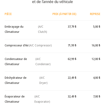
et de l'année du véhicule
PIÈCE
PRIX (À PARTIR DE)
REPRISE
Embrayage du
(A/C
37,79 $
5,00 $
Climatiseur
Clutch)
Compresseur d'Air
(A/C Compressor)
71,99 $
16,00 $
Condensateur de
(A/C
62,99 $
12,00 $
Climatiseur
Condenser)
Déshydrateur de
(A/C
22,49 $
4,00 $
Climatiseur
Dryer)
Évaporateur de
(A/C
32,49 $
7,00 $
Climatiseur
Evaporator)