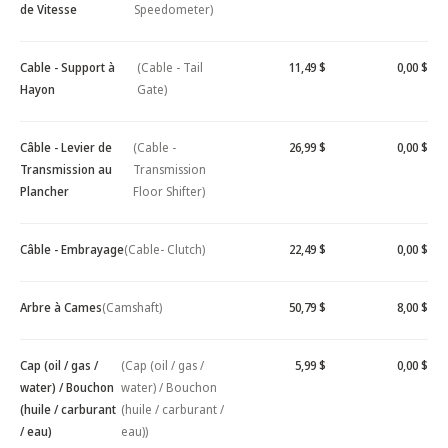
de Vitesse
Speedometer)
Cable - Support à
(Cable - Tail
11,49 $
0,00 $
Hayon
Gate)
Câble - Levier de
(Cable -
26,99 $
0,00 $
Transmission au
Transmission
Plancher
Floor Shifter)
Câble - Embrayage
(Cable- Clutch)
22,49 $
0,00 $
Arbre à Cames
(Camshaft)
50,79 $
8,00 $
Cap (oil / gas /
(Cap (oil / gas /
5,99 $
0,00 $
water) / Bouchon
water) / Bouchon
(huile / carburant
(huile / carburant /
/ eau)
eau))