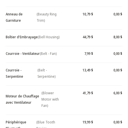
Anneau de
(Beauty Ring
10,79 $
0,00 $
Garniture
Trim)
Boîtier d'Embrayage
(Bell Housing)
44,79 $
8,00 $
Courroie - Ventilateur
(Belt - Fan)
7,99 $
0,00 $
Courroie -
(Belt -
13,49 $
0,00 $
Serpentine
Serpentine)
(Blower
41,79 $
6,00 $
Moteur de Chauffage
Motor with
avec Ventilateur
Fan)
Périphérique
(Blue Tooth
19,99 $
0,00 $