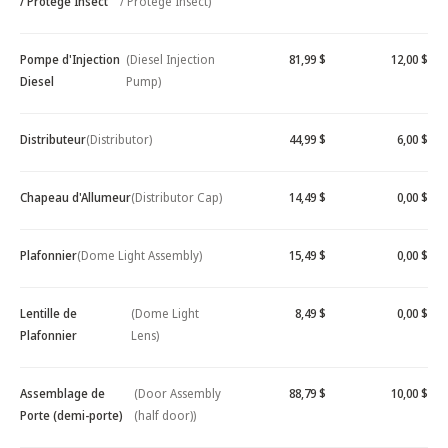
/ Protège Insect
/ Protège Insect)
Pompe d'Injection
(Diesel Injection
81,99 $
12,00 $
Diesel
Pump)
Distributeur
(Distributor)
44,99 $
6,00 $
Chapeau d'Allumeur
(Distributor Cap)
14,49 $
0,00 $
Plafonnier
(Dome Light Assembly)
15,49 $
0,00 $
Lentille de
(Dome Light
8,49 $
0,00 $
Plafonnier
Lens)
Assemblage de
(Door Assembly
88,79 $
10,00 $
Porte (demi-porte)
(half door))