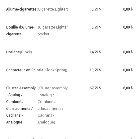
Allume-cigarettes
(Cigarette Lighter)
5,79 $
0,00 $
Douille d’Allume-
(Cigarette Lighter
5,79 $
0,00 $
cigarette
Socket)
Horloge
(Clock)
14,79 $
0,00 $
Contacteur en Spirale
(Clock Spring)
19,79 $
0,00 $
Cluster Assembly
(Cluster Assembly
67,79 $
6,00 $
- Analog /
- Analog /
Combinés
Combinés
d'Instruments /
d'Instruments /
Cadrans -
Cadrans -
Analogue
Analogue)