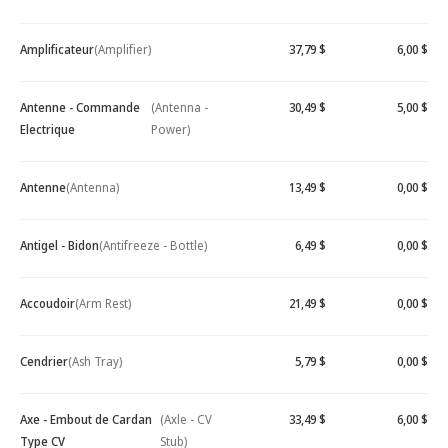
Amplificateur
(Amplifier)
37,79 $
6,00 $
Antenne - Commande
(Antenna -
30,49 $
5,00 $
Electrique
Power)
Antenne
(Antenna)
13,49 $
0,00 $
Antigel - Bidon
(Antifreeze - Bottle)
6,49 $
0,00 $
Accoudoir
(Arm Rest)
21,49 $
0,00 $
Cendrier
(Ash Tray)
5,79 $
0,00 $
Axe - Embout de Cardan
(Axle - CV
33,49 $
6,00 $
Type CV
Stub)