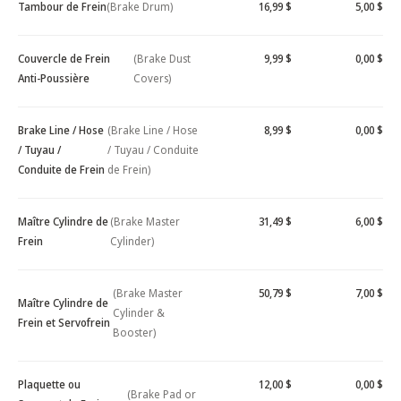
Tambour de Frein
(Brake Drum)
16,99 $
5,00 $
Couvercle de Frein
(Brake Dust
9,99 $
0,00 $
Anti-Poussière
Covers)
Brake Line / Hose
(Brake Line / Hose
8,99 $
0,00 $
/ Tuyau /
/ Tuyau / Conduite
Conduite de Frein
de Frein)
Maître Cylindre de
(Brake Master
31,49 $
6,00 $
Frein
Cylinder)
(Brake Master
50,79 $
7,00 $
Maître Cylindre de
Cylinder &
Frein et Servofrein
Booster)
Plaquette ou
12,00 $
0,00 $
(Brake Pad or