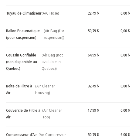
Tuyau de Climatiseur
(A/C Hose)
22,49 $
0,00 $
Ballon Pneumatique
(Air Bag (for
50,79 $
0,00 $
(pour suspension)
suspension))
Coussin Gonflable
(Air Bag (not
64,99 $
0,00 $
(non disponible au
available in
Québec)
Quebec))
Boîte de Filtre à
(Air Cleaner
32,49 $
0,00 $
Air
Housing)
Couvercle de Filtre à
(Air Cleaner
17,99 $
0,00 $
Air
Top)
Compresseur d'Air
(Air Compressor
50,79 $
6,00 $