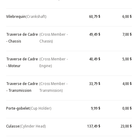
Vilebrequin
(Crankshaft)
60,79 $
6,00 $
Traverse de Cadre
(Cross Member -
49,49 $
7,00 $
- Chassis
Chassis)
Traverse de Cadre
(Cross Member -
40,49 $
5,00 $
- Moteur
Engine)
Traverse de Cadre
(Cross Member -
33,79 $
4,00 $
- Transmission
Transmission)
Porte-gobelet
(Cup Holder)
9,99 $
0,00 $
Culasse
(Cylinder Head)
137,49 $
23,00 $