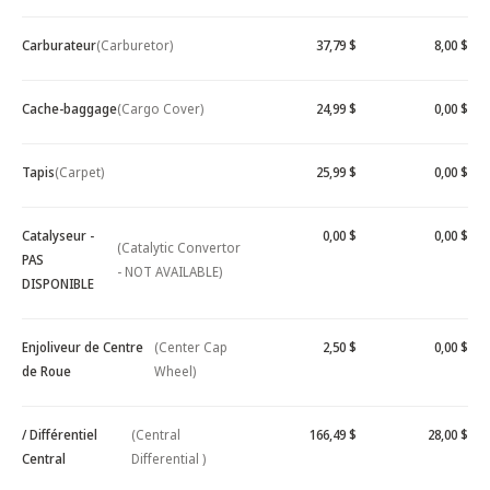
Carburateur
(Carburetor)
37,79 $
8,00 $
Cache-baggage
(Cargo Cover)
24,99 $
0,00 $
Tapis
(Carpet)
25,99 $
0,00 $
Catalyseur -
0,00 $
0,00 $
(Catalytic Convertor
PAS
- NOT AVAILABLE)
DISPONIBLE
Enjoliveur de Centre
(Center Cap
2,50 $
0,00 $
de Roue
Wheel)
/ Différentiel
(Central
166,49 $
28,00 $
Central
Differential )