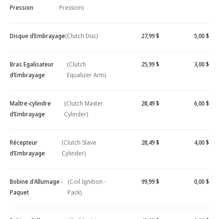
Pression
Pression)
Disque d’Embrayage
(Clutch Disc)
27,99 $
5,00 $
Bras Egalisateur
(Clutch
25,99 $
3,00 $
d’Embrayage
Equalizer Arm)
Maître-cylindre
(Clutch Master
28,49 $
6,00 $
d’Embrayage
Cylinder)
Récepteur
(Clutch Slave
28,49 $
4,00 $
d’Embrayage
Cylinder)
Bobine d'Allumage -
(Coil Ignition -
99,99 $
0,00 $
Paquet
Pack)