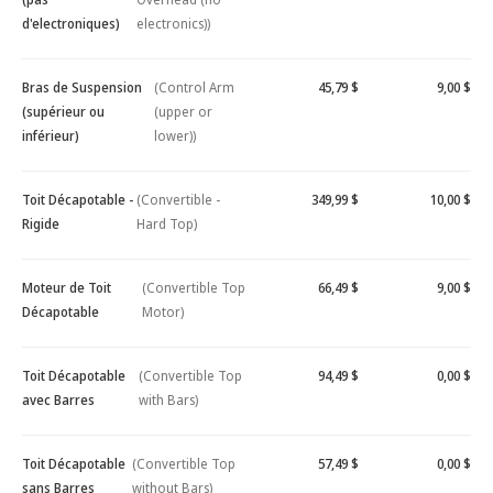
d'electroniques)
electronics))
Bras de Suspension
(Control Arm
45,79 $
9,00 $
(supérieur ou
(upper or
inférieur)
lower))
Toit Décapotable -
(Convertible -
349,99 $
10,00 $
Rigide
Hard Top)
Moteur de Toit
(Convertible Top
66,49 $
9,00 $
Décapotable
Motor)
Toit Décapotable
(Convertible Top
94,49 $
0,00 $
avec Barres
with Bars)
Toit Décapotable
(Convertible Top
57,49 $
0,00 $
sans Barres
without Bars)