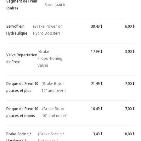
Segment de Frein
Shoe (pair))
(paire)
Servofrein
(Brake Power or
38,49 $
6,00 $
Hydraulique
Hydro Booster)
(Brake
17,99 $
3,00 $
Valve Répartitrice
Proportioning
de Frein
Valve)
Disque de Frein 10
(Brake Rotor
21,49 $
7,00 $
pouces et plus
10" and over )
Disque de Frein 10
(Brake Rotor
16,49 $
7,00 $
pouces et moins
10" and under)
Brake Spring /
(Brake Spring /
3,49 $
0,00 $
Hardware /
Hardware /