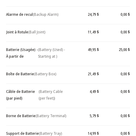
Alarme de recul
(Backup Alarm)
24,79 $
0,00 $
Joint à Rotule
(Ball Joint)
11,49 $
0,00 $
Batterie (Usagée) -
(Battery (Used) -
49,95 $
25,00 $
À partir de
Starting at )
Boîte de Batterie
(Battery Box)
21,49 $
0,00 $
Câble de Batterie
(Battery Cable
4,49 $
0,00 $
(par pied)
(per feet))
Borne de Batterie
(Battery Terminal)
5,79 $
0,00 $
Support de Batterie
(Battery Tray)
14,99 $
0,00 $