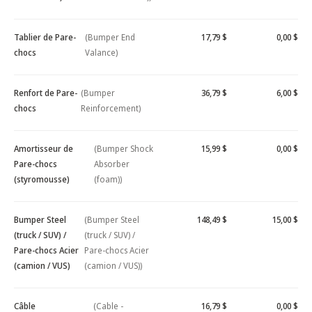
Tablier de Pare-
(Bumper End
17,79 $
0,00 $
chocs
Valance)
Renfort de Pare-
(Bumper
36,79 $
6,00 $
chocs
Reinforcement)
Amortisseur de
(Bumper Shock
15,99 $
0,00 $
Pare-chocs
Absorber
(styromousse)
(foam))
Bumper Steel
(Bumper Steel
148,49 $
15,00 $
(truck / SUV) /
(truck / SUV) /
Pare-chocs Acier
Pare-chocs Acier
(camion / VUS)
(camion / VUS))
Câble
(Cable -
16,79 $
0,00 $