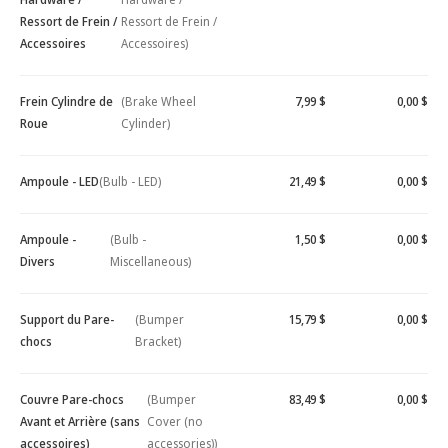
Ressort de Frein /
Ressort de Frein /
Accessoires
Accessoires)
Frein Cylindre de
(Brake Wheel
7,99 $
0,00 $
Roue
Cylinder)
Ampoule - LED
(Bulb - LED)
21,49 $
0,00 $
Ampoule -
(Bulb -
1,50 $
0,00 $
Divers
Miscellaneous)
Support du Pare-
(Bumper
15,79 $
0,00 $
chocs
Bracket)
Couvre Pare-chocs
(Bumper
83,49 $
0,00 $
Avant et Arrière (sans
Cover (no
accessoires)
accessories))