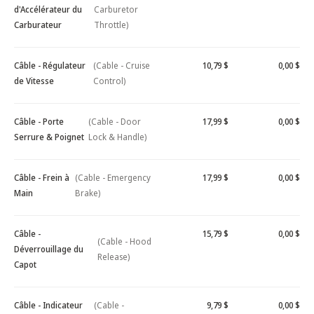
d'Accélérateur du
Carburetor
Carburateur
Throttle)
Câble - Régulateur
(Cable - Cruise
10,79 $
0,00 $
de Vitesse
Control)
Câble - Porte
(Cable - Door
17,99 $
0,00 $
Serrure & Poignet
Lock & Handle)
Câble - Frein à
(Cable - Emergency
17,99 $
0,00 $
Main
Brake)
Câble -
15,79 $
0,00 $
(Cable - Hood
Déverrouillage du
Release)
Capot
Câble - Indicateur
(Cable -
9,79 $
0,00 $