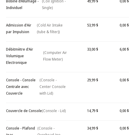
Bobine d’Allumage -
(Coil Ignition -
49,99 $
0,00 $
Individuel
Single)
Admission d'Air
(Cold Air Intake
53,99 $
0,00 $
par Impulsion
(tube & filter))
Débitmètre d'Air
33,00 $
6,00 $
(Computer Air
Volumique
Flow Meter)
Electronique
Console - Console
(Console -
29,99 $
0,00 $
Centrale avec
Center Console
Couvercle
with Lid)
Couvercle de Console
(Console - Lid)
14,79 $
0,00 $
Console - Plafond
(Console -
34,99 $
0,00 $
(pas
Overhead (no