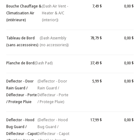
Bouche Chauffage &
(Dash Air Vent -
7,49 $
0,00 $
Climatisation Air
Heater & A/C
(intérieure)
(interior))
Tableau de Bord
(Dash Assembly
78,79 $
0,00 $
(sans accessoires)
(no accessories))
Planche de Bord
(Dash Pad)
37,49 $
0,00 $
Deflector - Door
(Deflector - Door
5,99 $
0,00 $
Rain Guard /
Rain Guard /
Déflecteur - Porte
Déflecteur - Porte
/ Protege Pluie
/ Protege Pluie)
Deflector - Hood
(Deflector - Hood
17,99 $
0,00 $
Bug Guard /
Bug Guard /
Déflecteur - Capot
Déflecteur - Capot