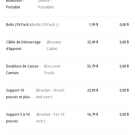
Bluetooth -
Device -
Portable
Portable)
Bolts (10 Pack )
(Bolts (10 Pack ) )
1,99 $
0,00 $
Câble de Démarrage
(Booster
22,49 $
0,00 $
d'Appoint
Cable)
Doublure de Caisse -
(Box Liner -
55,79 $
0,00 $
Camion
Truck)
Support 10
(Bracket - 10 inch
23,99 $
0,00 $
pouces et plus
and over)
Support 5 à 10
(Bracket - 5 to 10
16,79 $
0,00 $
pouces
inch )