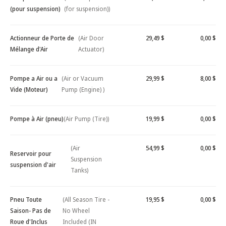
(pour suspension)
(for suspension))
Actionneur de Porte de
(Air Door
29,49 $
0,00 $
Mélange d'Air
Actuator)
Pompe a Air ou a
(Air or Vacuum
29,99 $
8,00 $
Vide (Moteur)
Pump (Engine) )
Pompe à Air (pneu)
(Air Pump (Tire))
19,99 $
0,00 $
(Air
54,99 $
0,00 $
Reservoir pour
Suspension
suspension d'air
Tanks)
Pneu Toute
(All Season Tire -
19,95 $
0,00 $
Saison- Pas de
No Wheel
Roue d'Inclus
Included (IN