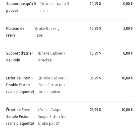
Support jusqu'à 5
(Bracket - up to 5
12,79 $
0,00 $
pouces
inch)
Plateau de
(Brake Backing
15,99 $
2,00 $
Frein
Plate)
Support d'Étrier
(Brake Caliper -
15,79 $
0,00 $
de Frein
Bracket)
Étrier de Frein -
(Brake Caliper -
35,79 $
10,00 $
Double Piston
Dual Piston (no
(sans plaquette)
brake pads))
Étrier de Frein -
(Brake Caliper -
26,99 $
10,00 $
Simple Piston
Single Piston (no
(sans plaquette)
brake pads))