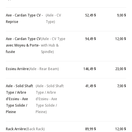
Axe - Cardan Type CV -
(Axle - CV
52,49 $
9,00 $
Reprise
Type)
Axe - Cardan Type CV
(Axle - CV Type
94,49 $
12,00 $
avec Moyeu & Porte-
with Hub &
fusée
Spindle)
Essieu Arrière
(Axle - Rear Beam)
146,49 $
23,00 $
Axle - Solid Shaft
(Axle - Solid Shaft
41,49 $
7,00 $
Type / Arbre
Type / Arbre
d'Essieu - Axe
d'Essieu - Axe
Type Solide /
Type Solide /
Pleine
Pleine)
Rack Arrière
(Back Rack)
89,99 $
12,00 $