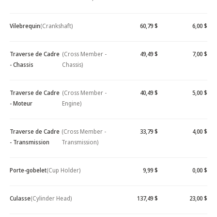
Vilebrequin
(Crankshaft)
60,79 $
6,00 $
Traverse de Cadre
(Cross Member -
49,49 $
7,00 $
- Chassis
Chassis)
Traverse de Cadre
(Cross Member -
40,49 $
5,00 $
- Moteur
Engine)
Traverse de Cadre
(Cross Member -
33,79 $
4,00 $
- Transmission
Transmission)
Porte-gobelet
(Cup Holder)
9,99 $
0,00 $
Culasse
(Cylinder Head)
137,49 $
23,00 $