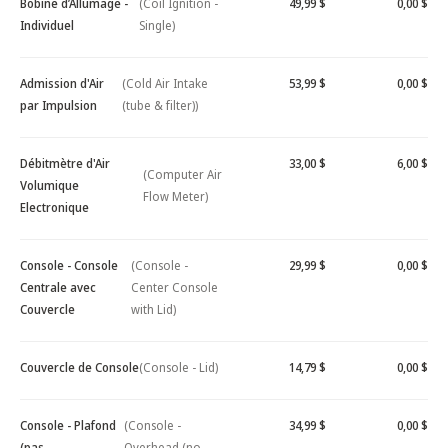
Bobine d’Allumage -
(Coil Ignition -
49,99 $
0,00 $
Individuel
Single)
Admission d'Air
(Cold Air Intake
53,99 $
0,00 $
par Impulsion
(tube & filter))
Débitmètre d'Air
33,00 $
6,00 $
(Computer Air
Volumique
Flow Meter)
Electronique
Console - Console
(Console -
29,99 $
0,00 $
Centrale avec
Center Console
Couvercle
with Lid)
Couvercle de Console
(Console - Lid)
14,79 $
0,00 $
Console - Plafond
(Console -
34,99 $
0,00 $
(pas
Overhead (no