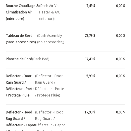
Bouche Chauffage &
(Dash Air Vent -
7,49 $
0,00 $
Climatisation Air
Heater & A/C
(intérieure)
(interior))
Tableau de Bord
(Dash Assembly
78,79 $
0,00 $
(sans accessoires)
(no accessories))
Planche de Bord
(Dash Pad)
37,49 $
0,00 $
Deflector - Door
(Deflector - Door
5,99 $
0,00 $
Rain Guard /
Rain Guard /
Déflecteur - Porte
Déflecteur - Porte
/ Protege Pluie
/ Protege Pluie)
Deflector - Hood
(Deflector - Hood
17,99 $
0,00 $
Bug Guard /
Bug Guard /
Déflecteur - Capot
Déflecteur - Capot