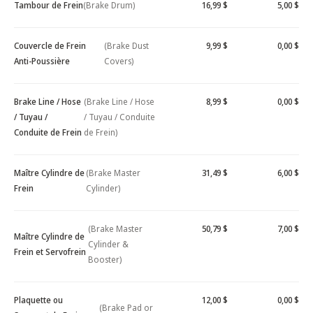
Tambour de Frein
(Brake Drum)
16,99 $
5,00 $
Couvercle de Frein
(Brake Dust
9,99 $
0,00 $
Anti-Poussière
Covers)
Brake Line / Hose
(Brake Line / Hose
8,99 $
0,00 $
/ Tuyau /
/ Tuyau / Conduite
Conduite de Frein
de Frein)
Maître Cylindre de
(Brake Master
31,49 $
6,00 $
Frein
Cylinder)
(Brake Master
50,79 $
7,00 $
Maître Cylindre de
Cylinder &
Frein et Servofrein
Booster)
Plaquette ou
12,00 $
0,00 $
(Brake Pad or