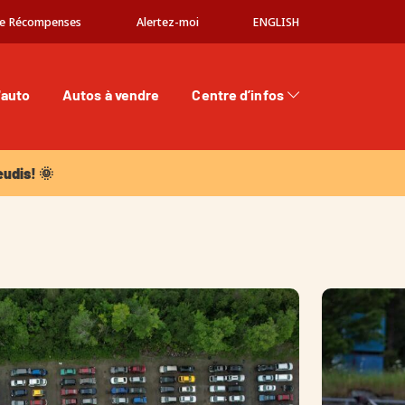
e Récompenses
Alertez-moi
ENGLISH
'auto
Autos à vendre
Centre d’infos
dis! 🌞
eudis! 🌞