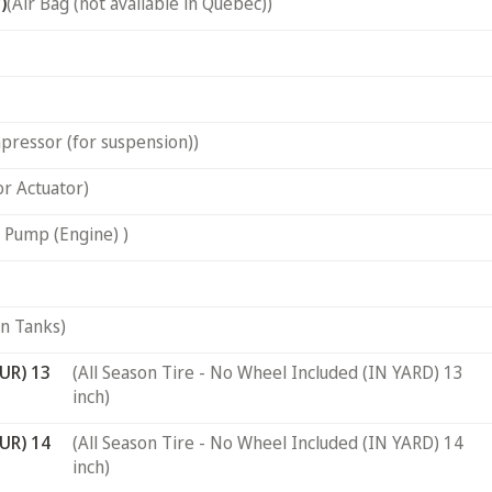
)
(Air Bag (not available in Quebec))
pressor (for suspension))
or Actuator)
 Pump (Engine) )
on Tanks)
UR) 13
(All Season Tire - No Wheel Included (IN YARD) 13
inch)
UR) 14
(All Season Tire - No Wheel Included (IN YARD) 14
inch)