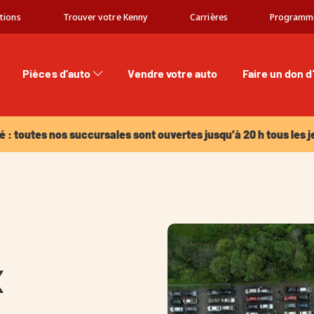
tions
Trouver votre Kenny
Carrières
Programm
Pièces d’auto
Vendre votre auto
Faire un don d
: toutes nos succursales sont ouvertes jusqu’à 20 h tous les jeu
é : toutes nos succursales sont ouvertes jusqu’à 20 h tous les j
x