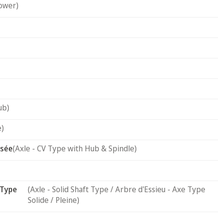
ower)
ub)
e)
usée
(Axle - CV Type with Hub & Spindle)
 Type
(Axle - Solid Shaft Type / Arbre d'Essieu - Axe Type
Solide / Pleine)