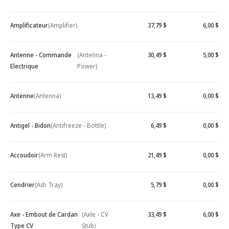
Amplificateur
(Amplifier)
37,79 $
6,00 $
Antenne - Commande
(Antenna -
30,49 $
5,00 $
Electrique
Power)
Antenne
(Antenna)
13,49 $
0,00 $
Antigel - Bidon
(Antifreeze - Bottle)
6,49 $
0,00 $
Accoudoir
(Arm Rest)
21,49 $
0,00 $
Cendrier
(Ash Tray)
5,79 $
0,00 $
Axe - Embout de Cardan
(Axle - CV
33,49 $
6,00 $
Type CV
Stub)