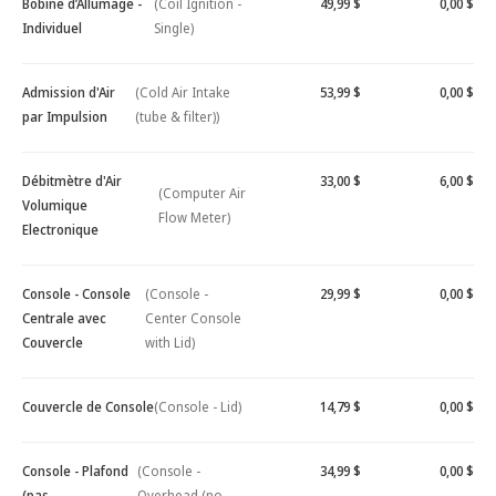
Bobine d’Allumage -
(Coil Ignition -
49,99 $
0,00 $
Individuel
Single)
Admission d'Air
(Cold Air Intake
53,99 $
0,00 $
par Impulsion
(tube & filter))
Débitmètre d'Air
33,00 $
6,00 $
(Computer Air
Volumique
Flow Meter)
Electronique
Console - Console
(Console -
29,99 $
0,00 $
Centrale avec
Center Console
Couvercle
with Lid)
Couvercle de Console
(Console - Lid)
14,79 $
0,00 $
Console - Plafond
(Console -
34,99 $
0,00 $
(pas
Overhead (no