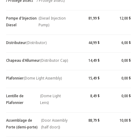
/ Protège Insect
/ Protège Insect)
Pompe d'Injection
(Diesel Injection
81,99 $
12,00 $
Diesel
Pump)
Distributeur
(Distributor)
44,99 $
6,00 $
Chapeau d'Allumeur
(Distributor Cap)
14,49 $
0,00 $
Plafonnier
(Dome Light Assembly)
15,49 $
0,00 $
Lentille de
(Dome Light
8,49 $
0,00 $
Plafonnier
Lens)
Assemblage de
(Door Assembly
88,79 $
10,00 $
Porte (demi-porte)
(half door))