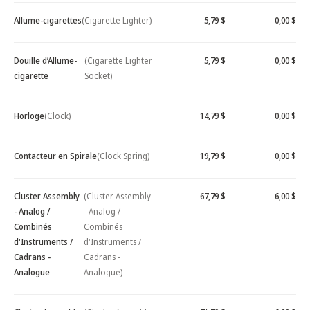
Allume-cigarettes
(Cigarette Lighter)
5,79 $
0,00 $
Douille d’Allume-
(Cigarette Lighter
5,79 $
0,00 $
cigarette
Socket)
Horloge
(Clock)
14,79 $
0,00 $
Contacteur en Spirale
(Clock Spring)
19,79 $
0,00 $
Cluster Assembly
(Cluster Assembly
67,79 $
6,00 $
- Analog /
- Analog /
Combinés
Combinés
d'Instruments /
d'Instruments /
Cadrans -
Cadrans -
Analogue
Analogue)