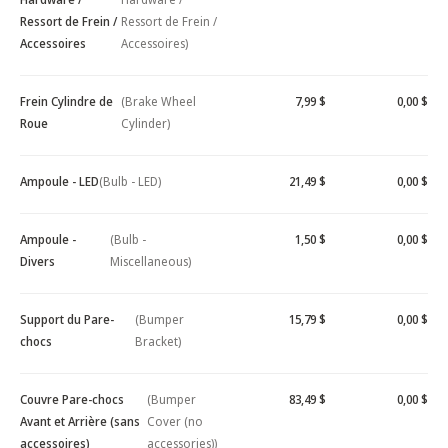
Ressort de Frein /
Ressort de Frein /
Accessoires
Accessoires)
Frein Cylindre de
(Brake Wheel
7,99 $
0,00 $
Roue
Cylinder)
Ampoule - LED
(Bulb - LED)
21,49 $
0,00 $
Ampoule -
(Bulb -
1,50 $
0,00 $
Divers
Miscellaneous)
Support du Pare-
(Bumper
15,79 $
0,00 $
chocs
Bracket)
Couvre Pare-chocs
(Bumper
83,49 $
0,00 $
Avant et Arrière (sans
Cover (no
accessoires)
accessories))