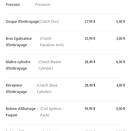
Pression
Pression)
Disque d’Embrayage
(Clutch Disc)
27,99 $
5,00 $
Bras Egalisateur
(Clutch
25,99 $
3,00 $
d’Embrayage
Equalizer Arm)
Maître-cylindre
(Clutch Master
28,49 $
6,00 $
d’Embrayage
Cylinder)
Récepteur
(Clutch Slave
28,49 $
4,00 $
d’Embrayage
Cylinder)
Bobine d'Allumage -
(Coil Ignition -
99,99 $
0,00 $
Paquet
Pack)