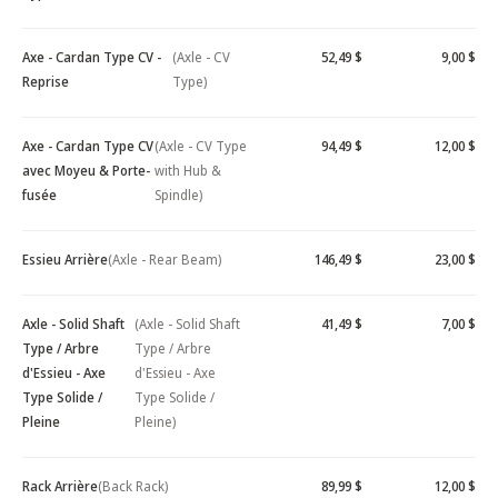
Axe - Cardan Type CV -
(Axle - CV
52,49 $
9,00 $
Reprise
Type)
Axe - Cardan Type CV
(Axle - CV Type
94,49 $
12,00 $
avec Moyeu & Porte-
with Hub &
fusée
Spindle)
Essieu Arrière
(Axle - Rear Beam)
146,49 $
23,00 $
Axle - Solid Shaft
(Axle - Solid Shaft
41,49 $
7,00 $
Type / Arbre
Type / Arbre
d'Essieu - Axe
d'Essieu - Axe
Type Solide /
Type Solide /
Pleine
Pleine)
Rack Arrière
(Back Rack)
89,99 $
12,00 $