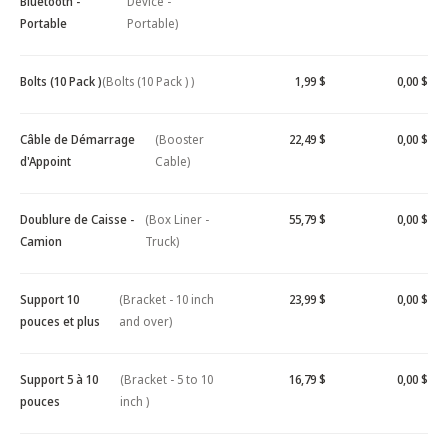
Bluetooth -
Device -
Portable
Portable)
Bolts (10 Pack )
(Bolts (10 Pack ) )
1,99 $
0,00 $
Câble de Démarrage
(Booster
22,49 $
0,00 $
d'Appoint
Cable)
Doublure de Caisse -
(Box Liner -
55,79 $
0,00 $
Camion
Truck)
Support 10
(Bracket - 10 inch
23,99 $
0,00 $
pouces et plus
and over)
Support 5 à 10
(Bracket - 5 to 10
16,79 $
0,00 $
pouces
inch )