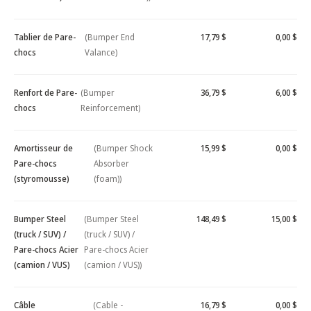
Tablier de Pare-
(Bumper End
17,79 $
0,00 $
chocs
Valance)
Renfort de Pare-
(Bumper
36,79 $
6,00 $
chocs
Reinforcement)
Amortisseur de
(Bumper Shock
15,99 $
0,00 $
Pare-chocs
Absorber
(styromousse)
(foam))
Bumper Steel
(Bumper Steel
148,49 $
15,00 $
(truck / SUV) /
(truck / SUV) /
Pare-chocs Acier
Pare-chocs Acier
(camion / VUS)
(camion / VUS))
Câble
(Cable -
16,79 $
0,00 $