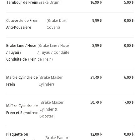
Tambour de Frein
(Brake Drum)
16,99 $
5,00 $
Couvercle de Frein
(Brake Dust
9,99 $
0,00 $
Anti-Poussière
Covers)
Brake Line / Hose
(Brake Line / Hose
8,99 $
0,00 $
/ Tuyau /
/ Tuyau / Conduite
Conduite de Frein
de Frein)
Maître Cylindre de
(Brake Master
31,49 $
6,00 $
Frein
Cylinder)
(Brake Master
50,79 $
7,00 $
Maître Cylindre de
Cylinder &
Frein et Servofrein
Booster)
Plaquette ou
12,00 $
0,00 $
(Brake Pad or