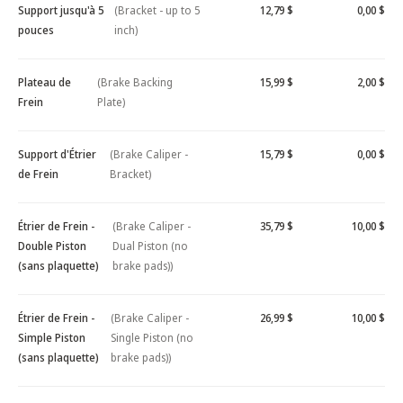
Support jusqu'à 5
(Bracket - up to 5
12,79 $
0,00 $
pouces
inch)
Plateau de
(Brake Backing
15,99 $
2,00 $
Frein
Plate)
Support d'Étrier
(Brake Caliper -
15,79 $
0,00 $
de Frein
Bracket)
Étrier de Frein -
(Brake Caliper -
35,79 $
10,00 $
Double Piston
Dual Piston (no
(sans plaquette)
brake pads))
Étrier de Frein -
(Brake Caliper -
26,99 $
10,00 $
Simple Piston
Single Piston (no
(sans plaquette)
brake pads))