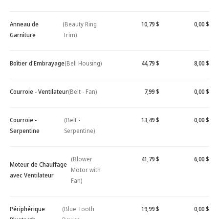
Anneau de
(Beauty Ring
10,79 $
0,00 $
Garniture
Trim)
Boîtier d'Embrayage
(Bell Housing)
44,79 $
8,00 $
Courroie - Ventilateur
(Belt - Fan)
7,99 $
0,00 $
Courroie -
(Belt -
13,49 $
0,00 $
Serpentine
Serpentine)
(Blower
41,79 $
6,00 $
Moteur de Chauffage
Motor with
avec Ventilateur
Fan)
Périphérique
(Blue Tooth
19,99 $
0,00 $