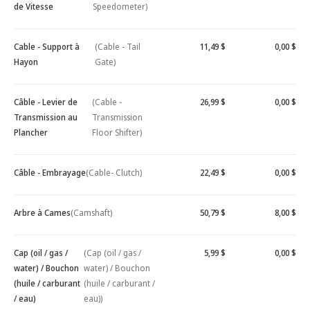
de Vitesse
Speedometer)
Cable - Support à
(Cable - Tail
11,49 $
0,00 $
Hayon
Gate)
Câble - Levier de
(Cable -
26,99 $
0,00 $
Transmission au
Transmission
Plancher
Floor Shifter)
Câble - Embrayage
(Cable- Clutch)
22,49 $
0,00 $
Arbre à Cames
(Camshaft)
50,79 $
8,00 $
Cap (oil / gas /
(Cap (oil / gas /
5,99 $
0,00 $
water) / Bouchon
water) / Bouchon
(huile / carburant
(huile / carburant /
/ eau)
eau))