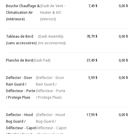
Bouche Chauffage &
(Dash Air Vent -
7,49 $
0,00 $
Climatisation Air
Heater & A/C
(intérieure)
(interior))
Tableau de Bord
(Dash Assembly
78,79 $
0,00 $
(sans accessoires)
(no accessories))
Planche de Bord
(Dash Pad)
37,49 $
0,00 $
Deflector - Door
(Deflector - Door
5,99 $
0,00 $
Rain Guard /
Rain Guard /
Déflecteur - Porte
Déflecteur - Porte
/ Protege Pluie
/ Protege Pluie)
Deflector - Hood
(Deflector - Hood
17,99 $
0,00 $
Bug Guard /
Bug Guard /
Déflecteur - Capot
Déflecteur - Capot