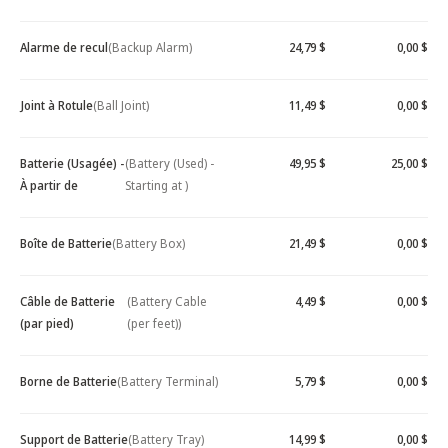
Alarme de recul
(Backup Alarm)
24,79 $
0,00 $
Joint à Rotule
(Ball Joint)
11,49 $
0,00 $
Batterie (Usagée) -
(Battery (Used) -
49,95 $
25,00 $
À partir de
Starting at )
Boîte de Batterie
(Battery Box)
21,49 $
0,00 $
Câble de Batterie
(Battery Cable
4,49 $
0,00 $
(par pied)
(per feet))
Borne de Batterie
(Battery Terminal)
5,79 $
0,00 $
Support de Batterie
(Battery Tray)
14,99 $
0,00 $