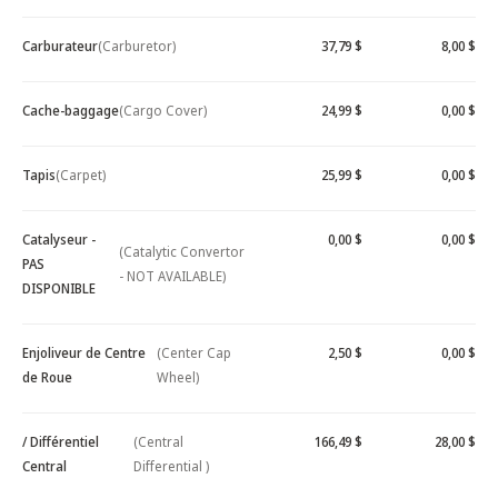
Carburateur
(Carburetor)
37,79 $
8,00 $
Cache-baggage
(Cargo Cover)
24,99 $
0,00 $
Tapis
(Carpet)
25,99 $
0,00 $
Catalyseur -
0,00 $
0,00 $
(Catalytic Convertor
PAS
- NOT AVAILABLE)
DISPONIBLE
Enjoliveur de Centre
(Center Cap
2,50 $
0,00 $
de Roue
Wheel)
/ Différentiel
(Central
166,49 $
28,00 $
Central
Differential )