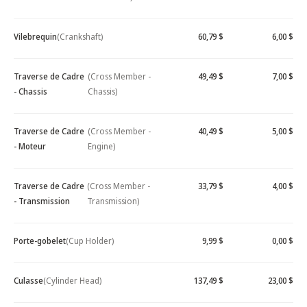
Vilebrequin
(Crankshaft)
60,79 $
6,00 $
Traverse de Cadre
(Cross Member -
49,49 $
7,00 $
- Chassis
Chassis)
Traverse de Cadre
(Cross Member -
40,49 $
5,00 $
- Moteur
Engine)
Traverse de Cadre
(Cross Member -
33,79 $
4,00 $
- Transmission
Transmission)
Porte-gobelet
(Cup Holder)
9,99 $
0,00 $
Culasse
(Cylinder Head)
137,49 $
23,00 $