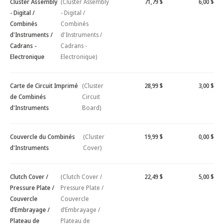
Cluster Assembly
(Cluster Assembly
71,79 $
6,00 $
- Digital /
- Digital /
Combinés
Combinés
d'Instruments /
d'Instruments /
Cadrans -
Cadrans -
Electronique
Electronique)
Carte de Circuit Imprimé
(Cluster
28,99 $
3,00 $
de Combinés
Circuit
d'Instruments
Board)
Couvercle du Combinés
(Cluster
19,99 $
0,00 $
d'Instruments
Cover)
Clutch Cover /
(Clutch Cover /
22,49 $
5,00 $
Pressure Plate /
Pressure Plate /
Couvercle
Couvercle
d’Embrayage /
d’Embrayage /
Plateau de
Plateau de