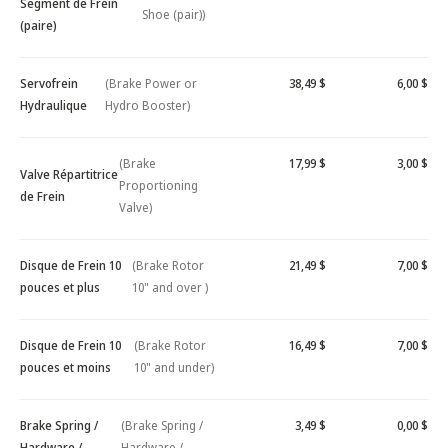
Segment de Frein
Shoe (pair))
(paire)
Servofrein
(Brake Power or
38,49 $
6,00 $
Hydraulique
Hydro Booster)
(Brake
17,99 $
3,00 $
Valve Répartitrice
Proportioning
de Frein
Valve)
Disque de Frein 10
(Brake Rotor
21,49 $
7,00 $
pouces et plus
10" and over )
Disque de Frein 10
(Brake Rotor
16,49 $
7,00 $
pouces et moins
10" and under)
Brake Spring /
(Brake Spring /
3,49 $
0,00 $
Hardware /
Hardware /