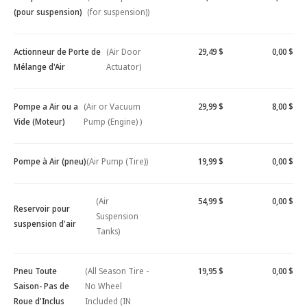
(pour suspension)
(for suspension))
Actionneur de Porte de
(Air Door
29,49 $
0,00 $
Mélange d'Air
Actuator)
Pompe a Air ou a
(Air or Vacuum
29,99 $
8,00 $
Vide (Moteur)
Pump (Engine) )
Pompe à Air (pneu)
(Air Pump (Tire))
19,99 $
0,00 $
(Air
54,99 $
0,00 $
Reservoir pour
Suspension
suspension d'air
Tanks)
Pneu Toute
(All Season Tire -
19,95 $
0,00 $
Saison- Pas de
No Wheel
Roue d'Inclus
Included (IN