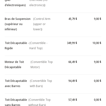
d'electroniques)
electronics))
Bras de Suspension
(Control Arm
45,79 $
9,00 $
(supérieur ou
(upper or
inférieur)
lower))
Toit Décapotable -
(Convertible -
349,99 $
10,00 $
Rigide
Hard Top)
Moteur de Toit
(Convertible Top
66,49 $
9,00 $
Décapotable
Motor)
Toit Décapotable
(Convertible Top
94,49 $
0,00 $
avec Barres
with Bars)
Toit Décapotable
(Convertible Top
57,49 $
0,00 $
sans Barres
without Bars)