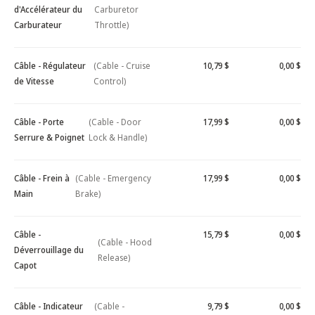
d'Accélérateur du
Carburetor
Carburateur
Throttle)
Câble - Régulateur
(Cable - Cruise
10,79 $
0,00 $
de Vitesse
Control)
Câble - Porte
(Cable - Door
17,99 $
0,00 $
Serrure & Poignet
Lock & Handle)
Câble - Frein à
(Cable - Emergency
17,99 $
0,00 $
Main
Brake)
Câble -
15,79 $
0,00 $
(Cable - Hood
Déverrouillage du
Release)
Capot
Câble - Indicateur
(Cable -
9,79 $
0,00 $