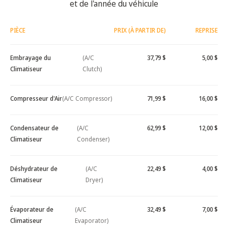
et de l'année du véhicule
PIÈCE
PRIX (À PARTIR DE)
REPRISE
Embrayage du
(A/C
37,79 $
5,00 $
Climatiseur
Clutch)
Compresseur d'Air
(A/C Compressor)
71,99 $
16,00 $
Condensateur de
(A/C
62,99 $
12,00 $
Climatiseur
Condenser)
Déshydrateur de
(A/C
22,49 $
4,00 $
Climatiseur
Dryer)
Évaporateur de
(A/C
32,49 $
7,00 $
Climatiseur
Evaporator)