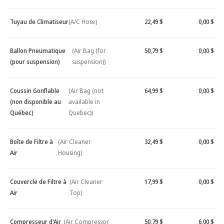
Tuyau de Climatiseur
(A/C Hose)
22,49 $
0,00 $
Ballon Pneumatique
(Air Bag (for
50,79 $
0,00 $
(pour suspension)
suspension))
Coussin Gonflable
(Air Bag (not
64,99 $
0,00 $
(non disponible au
available in
Québec)
Quebec))
Boîte de Filtre à
(Air Cleaner
32,49 $
0,00 $
Air
Housing)
Couvercle de Filtre à
(Air Cleaner
17,99 $
0,00 $
Air
Top)
Compresseur d'Air
(Air Compressor
50,79 $
6,00 $