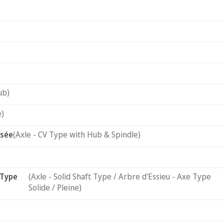
ub)
e)
usée
(Axle - CV Type with Hub & Spindle)
 Type
(Axle - Solid Shaft Type / Arbre d'Essieu - Axe Type
Solide / Pleine)