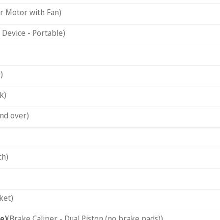
r Motor with Fan)
 Device - Portable)
)
k)
and over)
ch)
ket)
e)
(Brake Caliper - Dual Piston (no brake pads))