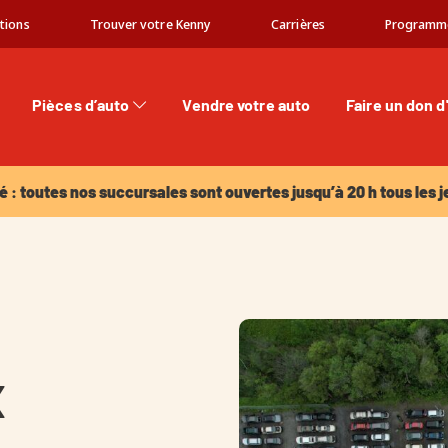
tions
Trouver votre Kenny
Carrières
Programm
Pièces d’auto
Vendre votre auto
Faire un don d
: toutes nos succursales sont ouvertes jusqu’à 20 h tous les jeu
é : toutes nos succursales sont ouvertes jusqu’à 20 h tous les j
x