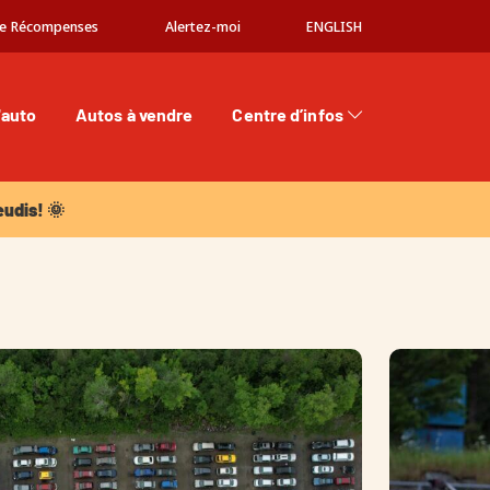
e Récompenses
Alertez-moi
ENGLISH
'auto
Autos à vendre
Centre d’infos
dis! 🌞
eudis! 🌞