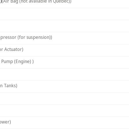
)
(Air Bag (not available in Quebec))
pressor (for suspension))
or Actuator)
 Pump (Engine) )
on Tanks)
ower)