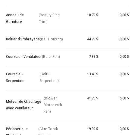
Anneau de
(Beauty Ring
10,79 $
0,00 $
Garniture
Trim)
Boîtier d'Embrayage
(Bell Housing)
44,79 $
8,00 $
Courroie - Ventilateur
(Belt - Fan)
7,99 $
0,00 $
Courroie -
(Belt -
13,49 $
0,00 $
Serpentine
Serpentine)
(Blower
41,79 $
6,00 $
Moteur de Chauffage
Motor with
avec Ventilateur
Fan)
Périphérique
(Blue Tooth
19,99 $
0,00 $