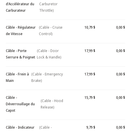
d'Accélérateur du
Carburetor
Carburateur
Throttle)
Câble - Régulateur
(Cable - Cruise
10,79 $
0,00 $
de Vitesse
Control)
Câble - Porte
(Cable - Door
17,99 $
0,00 $
Serrure & Poignet
Lock & Handle)
Câble - Frein à
(Cable - Emergency
17,99 $
0,00 $
Main
Brake)
Câble -
15,79 $
0,00 $
(Cable - Hood
Déverrouillage du
Release)
Capot
Câble - Indicateur
(Cable -
9,79 $
0,00 $