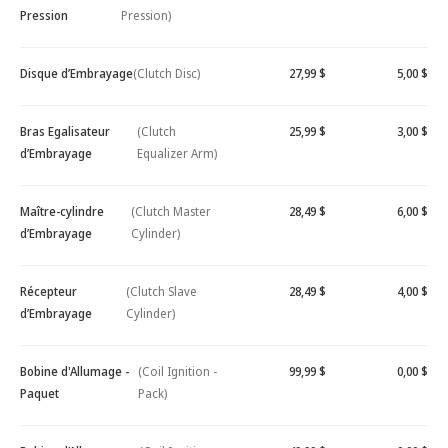
Pression
Pression)
Disque d’Embrayage
(Clutch Disc)
27,99 $
5,00 $
Bras Egalisateur
(Clutch
25,99 $
3,00 $
d’Embrayage
Equalizer Arm)
Maître-cylindre
(Clutch Master
28,49 $
6,00 $
d’Embrayage
Cylinder)
Récepteur
(Clutch Slave
28,49 $
4,00 $
d’Embrayage
Cylinder)
Bobine d'Allumage -
(Coil Ignition -
99,99 $
0,00 $
Paquet
Pack)