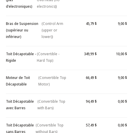
d'electroniques)
electronics))
Bras de Suspension
(Control Arm
45,79 $
9,00 $
(supérieur ou
(upper or
inférieur)
lower))
Toit Décapotable -
(Convertible -
349,99 $
10,00 $
Rigide
Hard Top)
Moteur de Toit
(Convertible Top
66,49 $
9,00 $
Décapotable
Motor)
Toit Décapotable
(Convertible Top
94,49 $
0,00 $
avec Barres
with Bars)
Toit Décapotable
(Convertible Top
57,49 $
0,00 $
sans Barres
without Bars)