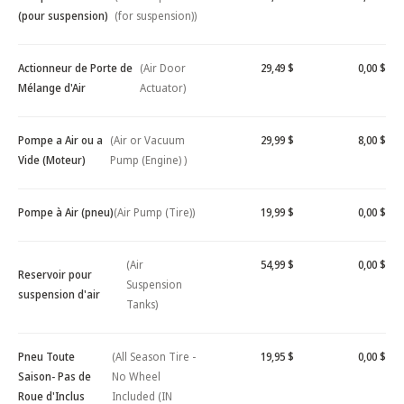
(pour suspension)
(for suspension))
Actionneur de Porte de
(Air Door
29,49 $
0,00 $
Mélange d'Air
Actuator)
Pompe a Air ou a
(Air or Vacuum
29,99 $
8,00 $
Vide (Moteur)
Pump (Engine) )
Pompe à Air (pneu)
(Air Pump (Tire))
19,99 $
0,00 $
(Air
54,99 $
0,00 $
Reservoir pour
Suspension
suspension d'air
Tanks)
Pneu Toute
(All Season Tire -
19,95 $
0,00 $
Saison- Pas de
No Wheel
Roue d'Inclus
Included (IN