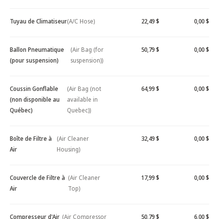
Tuyau de Climatiseur
(A/C Hose)
22,49 $
0,00 $
Ballon Pneumatique
(Air Bag (for
50,79 $
0,00 $
(pour suspension)
suspension))
Coussin Gonflable
(Air Bag (not
64,99 $
0,00 $
(non disponible au
available in
Québec)
Quebec))
Boîte de Filtre à
(Air Cleaner
32,49 $
0,00 $
Air
Housing)
Couvercle de Filtre à
(Air Cleaner
17,99 $
0,00 $
Air
Top)
Compresseur d'Air
(Air Compressor
50,79 $
6,00 $