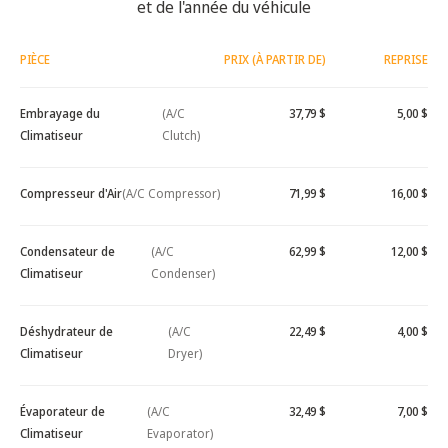
et de l'année du véhicule
PIÈCE
PRIX (À PARTIR DE)
REPRISE
Embrayage du
(A/C
37,79 $
5,00 $
Climatiseur
Clutch)
Compresseur d'Air
(A/C Compressor)
71,99 $
16,00 $
Condensateur de
(A/C
62,99 $
12,00 $
Climatiseur
Condenser)
Déshydrateur de
(A/C
22,49 $
4,00 $
Climatiseur
Dryer)
Évaporateur de
(A/C
32,49 $
7,00 $
Climatiseur
Evaporator)