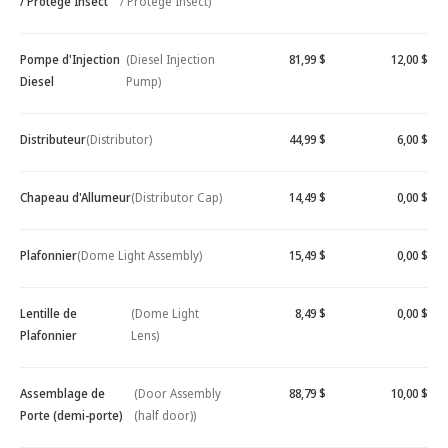
/ Protège Insect
/ Protège Insect)
Pompe d'Injection
(Diesel Injection
81,99 $
12,00 $
Diesel
Pump)
Distributeur
(Distributor)
44,99 $
6,00 $
Chapeau d'Allumeur
(Distributor Cap)
14,49 $
0,00 $
Plafonnier
(Dome Light Assembly)
15,49 $
0,00 $
Lentille de
(Dome Light
8,49 $
0,00 $
Plafonnier
Lens)
Assemblage de
(Door Assembly
88,79 $
10,00 $
Porte (demi-porte)
(half door))