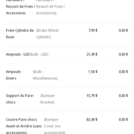
Ressort de Frein /
Ressort de Frein /
Accessoires
Accessoires)
Frein Cylindre de
(Brake Wheel
7,99 $
0,00 $
Roue
Cylinder)
Ampoule - LED
(Bulb - LED)
21,49 $
0,00 $
Ampoule -
(Bulb -
1,50 $
0,00 $
Divers
Miscellaneous)
Support du Pare-
(Bumper
15,79 $
0,00 $
chocs
Bracket)
Couvre Pare-chocs
(Bumper
83,49 $
0,00 $
Avant et Arrière (sans
Cover (no
accessoires)
accessories))