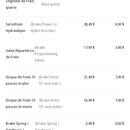
Segment de Frein
Shoe (pair))
(paire)
Servofrein
(Brake Power or
38,49 $
6,00 $
Hydraulique
Hydro Booster)
(Brake
17,99 $
3,00 $
Valve Répartitrice
Proportioning
de Frein
Valve)
Disque de Frein 10
(Brake Rotor
21,49 $
7,00 $
pouces et plus
10" and over )
Disque de Frein 10
(Brake Rotor
16,49 $
7,00 $
pouces et moins
10" and under)
Brake Spring /
(Brake Spring /
3,49 $
0,00 $
Hardware /
Hardware /