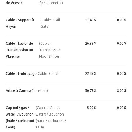
de Vitesse
Speedometer)
Cable - Support à
(Cable - Tail
11,49 $
0,00 $
Hayon
Gate)
Câble - Levier de
(Cable -
26,99 $
0,00 $
Transmission au
Transmission
Plancher
Floor Shifter)
Câble - Embrayage
(Cable- Clutch)
22,49 $
0,00 $
Arbre à Cames
(Camshaft)
50,79 $
8,00 $
Cap (oil / gas /
(Cap (oil / gas /
5,99 $
0,00 $
water) / Bouchon
water) / Bouchon
(huile / carburant
(huile / carburant /
/ eau)
eau))