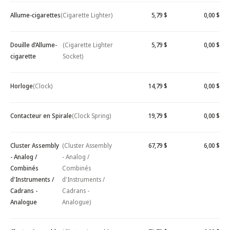
Allume-cigarettes
(Cigarette Lighter)
5,79 $
0,00 $
Douille d’Allume-
(Cigarette Lighter
5,79 $
0,00 $
cigarette
Socket)
Horloge
(Clock)
14,79 $
0,00 $
Contacteur en Spirale
(Clock Spring)
19,79 $
0,00 $
Cluster Assembly
(Cluster Assembly
67,79 $
6,00 $
- Analog /
- Analog /
Combinés
Combinés
d'Instruments /
d'Instruments /
Cadrans -
Cadrans -
Analogue
Analogue)