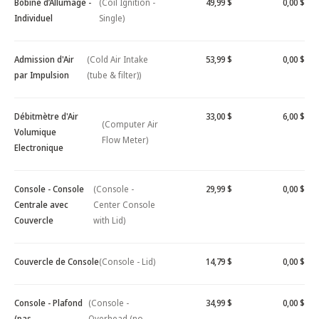
Bobine d’Allumage -
(Coil Ignition -
49,99 $
0,00 $
Individuel
Single)
Admission d'Air
(Cold Air Intake
53,99 $
0,00 $
par Impulsion
(tube & filter))
Débitmètre d'Air
33,00 $
6,00 $
(Computer Air
Volumique
Flow Meter)
Electronique
Console - Console
(Console -
29,99 $
0,00 $
Centrale avec
Center Console
Couvercle
with Lid)
Couvercle de Console
(Console - Lid)
14,79 $
0,00 $
Console - Plafond
(Console -
34,99 $
0,00 $
(pas
Overhead (no