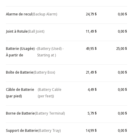
Alarme de recul
(Backup Alarm)
24,79 $
0,00 $
Joint à Rotule
(Ball Joint)
11,49 $
0,00 $
Batterie (Usagée) -
(Battery (Used) -
49,95 $
25,00 $
À partir de
Starting at )
Boîte de Batterie
(Battery Box)
21,49 $
0,00 $
Câble de Batterie
(Battery Cable
4,49 $
0,00 $
(par pied)
(per feet))
Borne de Batterie
(Battery Terminal)
5,79 $
0,00 $
Support de Batterie
(Battery Tray)
14,99 $
0,00 $