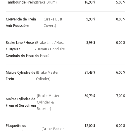
Tambour de Frein
(Brake Drum)
16,99 $
5,00 $
Couvercle de Frein
(Brake Dust
9,99 $
0,00 $
Anti-Poussière
Covers)
Brake Line / Hose
(Brake Line / Hose
8,99 $
0,00 $
/ Tuyau /
/ Tuyau / Conduite
Conduite de Frein
de Frein)
Maître Cylindre de
(Brake Master
31,49 $
6,00 $
Frein
Cylinder)
(Brake Master
50,79 $
7,00 $
Maître Cylindre de
Cylinder &
Frein et Servofrein
Booster)
Plaquette ou
12,00 $
0,00 $
(Brake Pad or