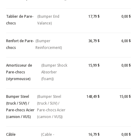
Tablier de Pare-
(Bumper End
17,79 $
0,00 $
chocs
Valance)
Renfort de Pare-
(Bumper
36,79 $
6,00 $
chocs
Reinforcement)
Amortisseur de
(Bumper Shock
15,99 $
0,00 $
Pare-chocs
Absorber
(styromousse)
(foam))
Bumper Steel
(Bumper Steel
148,49 $
15,00 $
(truck / SUV) /
(truck / SUV) /
Pare-chocs Acier
Pare-chocs Acier
(camion / VUS)
(camion / VUS))
Câble
(Cable -
16,79 $
0,00 $