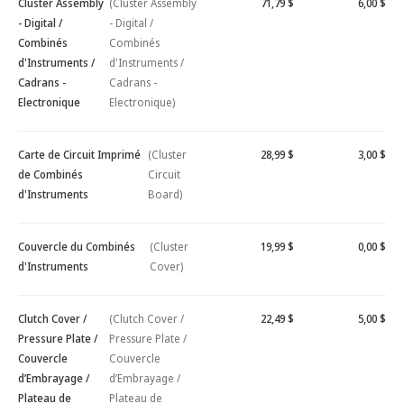
Cluster Assembly
(Cluster Assembly
71,79 $
6,00 $
- Digital /
- Digital /
Combinés
Combinés
d'Instruments /
d'Instruments /
Cadrans -
Cadrans -
Electronique
Electronique)
Carte de Circuit Imprimé
(Cluster
28,99 $
3,00 $
de Combinés
Circuit
d'Instruments
Board)
Couvercle du Combinés
(Cluster
19,99 $
0,00 $
d'Instruments
Cover)
Clutch Cover /
(Clutch Cover /
22,49 $
5,00 $
Pressure Plate /
Pressure Plate /
Couvercle
Couvercle
d’Embrayage /
d’Embrayage /
Plateau de
Plateau de