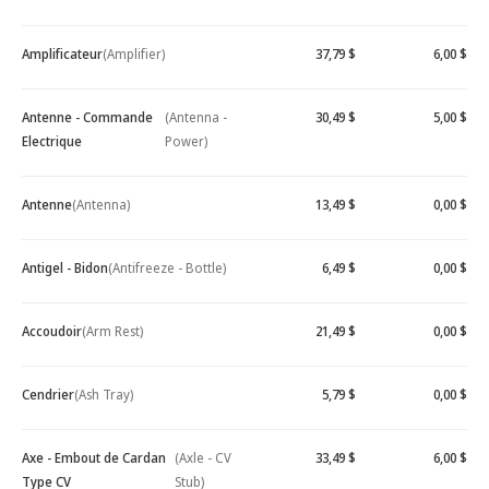
Amplificateur
(Amplifier)
37,79 $
6,00 $
Antenne - Commande
(Antenna -
30,49 $
5,00 $
Electrique
Power)
Antenne
(Antenna)
13,49 $
0,00 $
Antigel - Bidon
(Antifreeze - Bottle)
6,49 $
0,00 $
Accoudoir
(Arm Rest)
21,49 $
0,00 $
Cendrier
(Ash Tray)
5,79 $
0,00 $
Axe - Embout de Cardan
(Axle - CV
33,49 $
6,00 $
Type CV
Stub)