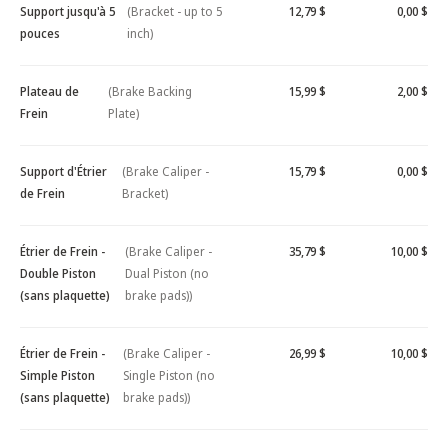
Support jusqu'à 5
(Bracket - up to 5
12,79 $
0,00 $
pouces
inch)
Plateau de
(Brake Backing
15,99 $
2,00 $
Frein
Plate)
Support d'Étrier
(Brake Caliper -
15,79 $
0,00 $
de Frein
Bracket)
Étrier de Frein -
(Brake Caliper -
35,79 $
10,00 $
Double Piston
Dual Piston (no
(sans plaquette)
brake pads))
Étrier de Frein -
(Brake Caliper -
26,99 $
10,00 $
Simple Piston
Single Piston (no
(sans plaquette)
brake pads))