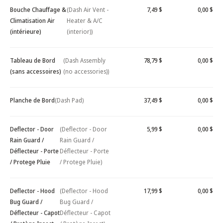
Bouche Chauffage &
(Dash Air Vent -
7,49 $
0,00 $
Climatisation Air
Heater & A/C
(intérieure)
(interior))
Tableau de Bord
(Dash Assembly
78,79 $
0,00 $
(sans accessoires)
(no accessories))
Planche de Bord
(Dash Pad)
37,49 $
0,00 $
Deflector - Door
(Deflector - Door
5,99 $
0,00 $
Rain Guard /
Rain Guard /
Déflecteur - Porte
Déflecteur - Porte
/ Protege Pluie
/ Protege Pluie)
Deflector - Hood
(Deflector - Hood
17,99 $
0,00 $
Bug Guard /
Bug Guard /
Déflecteur - Capot
Déflecteur - Capot