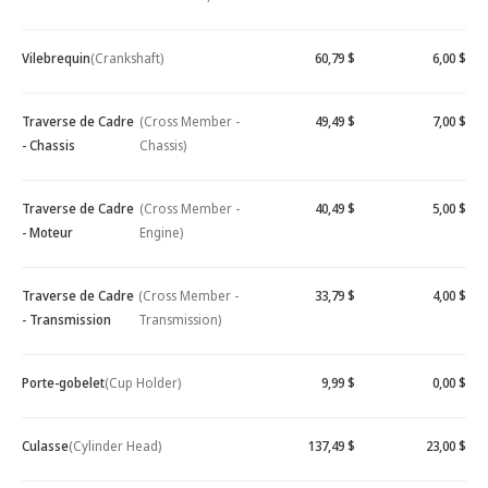
Vilebrequin
(Crankshaft)
60,79 $
6,00 $
Traverse de Cadre
(Cross Member -
49,49 $
7,00 $
- Chassis
Chassis)
Traverse de Cadre
(Cross Member -
40,49 $
5,00 $
- Moteur
Engine)
Traverse de Cadre
(Cross Member -
33,79 $
4,00 $
- Transmission
Transmission)
Porte-gobelet
(Cup Holder)
9,99 $
0,00 $
Culasse
(Cylinder Head)
137,49 $
23,00 $