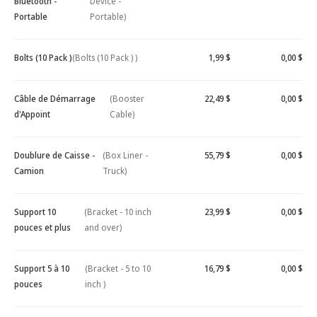
Bluetooth -
Device -
Portable
Portable)
Bolts (10 Pack )
(Bolts (10 Pack ) )
1,99 $
0,00 $
Câble de Démarrage
(Booster
22,49 $
0,00 $
d'Appoint
Cable)
Doublure de Caisse -
(Box Liner -
55,79 $
0,00 $
Camion
Truck)
Support 10
(Bracket - 10 inch
23,99 $
0,00 $
pouces et plus
and over)
Support 5 à 10
(Bracket - 5 to 10
16,79 $
0,00 $
pouces
inch )