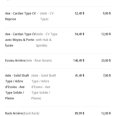
Axe - Cardan Type CV -
(Axle - CV
52,49 $
9,00 $
Reprise
Type)
Axe - Cardan Type CV
(Axle - CV Type
94,49 $
12,00 $
avec Moyeu & Porte-
with Hub &
fusée
Spindle)
Essieu Arrière
(Axle - Rear Beam)
146,49 $
23,00 $
Axle - Solid Shaft
(Axle - Solid Shaft
41,49 $
7,00 $
Type / Arbre
Type / Arbre
d'Essieu - Axe
d'Essieu - Axe
Type Solide /
Type Solide /
Pleine
Pleine)
Rack Arrière
(Back Rack)
89,99 $
12,00 $