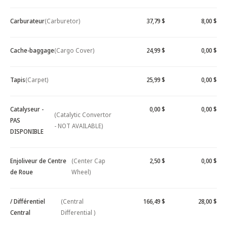
Carburateur
(Carburetor)
37,79 $
8,00 $
Cache-baggage
(Cargo Cover)
24,99 $
0,00 $
Tapis
(Carpet)
25,99 $
0,00 $
Catalyseur -
0,00 $
0,00 $
(Catalytic Convertor
PAS
- NOT AVAILABLE)
DISPONIBLE
Enjoliveur de Centre
(Center Cap
2,50 $
0,00 $
de Roue
Wheel)
/ Différentiel
(Central
166,49 $
28,00 $
Central
Differential )