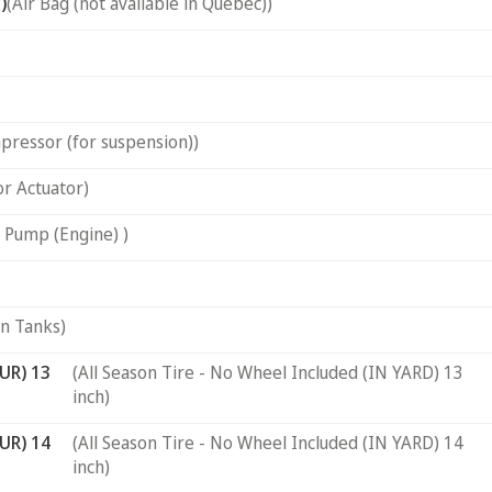
)
(Air Bag (not available in Quebec))
pressor (for suspension))
or Actuator)
 Pump (Engine) )
on Tanks)
UR) 13
(All Season Tire - No Wheel Included (IN YARD) 13
inch)
UR) 14
(All Season Tire - No Wheel Included (IN YARD) 14
inch)