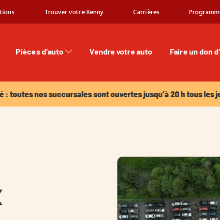
tions
Trouver votre Kenny
Carrières
Programm
Pièces d’auto
Vendre votre auto
Faire un don d
: toutes nos succursales sont ouvertes jusqu’à 20 h tous les jeu
é : toutes nos succursales sont ouvertes jusqu’à 20 h tous les j
x