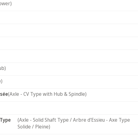
ower)
ub)
e)
usée
(Axle - CV Type with Hub & Spindle)
 Type
(Axle - Solid Shaft Type / Arbre d'Essieu - Axe Type
Solide / Pleine)