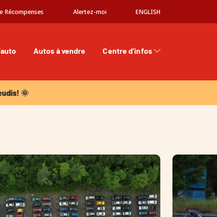
e Récompenses
Alertez-moi
ENGLISH
'auto
Autos à vendre
Centre d’infos
dis! 🌞
eudis! 🌞