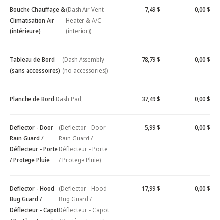
Bouche Chauffage &
(Dash Air Vent -
7,49 $
0,00 $
Climatisation Air
Heater & A/C
(intérieure)
(interior))
Tableau de Bord
(Dash Assembly
78,79 $
0,00 $
(sans accessoires)
(no accessories))
Planche de Bord
(Dash Pad)
37,49 $
0,00 $
Deflector - Door
(Deflector - Door
5,99 $
0,00 $
Rain Guard /
Rain Guard /
Déflecteur - Porte
Déflecteur - Porte
/ Protege Pluie
/ Protege Pluie)
Deflector - Hood
(Deflector - Hood
17,99 $
0,00 $
Bug Guard /
Bug Guard /
Déflecteur - Capot
Déflecteur - Capot