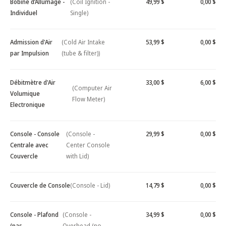
Bobine d’Allumage -
(Coil Ignition -
49,99 $
0,00 $
Individuel
Single)
Admission d'Air
(Cold Air Intake
53,99 $
0,00 $
par Impulsion
(tube & filter))
Débitmètre d'Air
33,00 $
6,00 $
(Computer Air
Volumique
Flow Meter)
Electronique
Console - Console
(Console -
29,99 $
0,00 $
Centrale avec
Center Console
Couvercle
with Lid)
Couvercle de Console
(Console - Lid)
14,79 $
0,00 $
Console - Plafond
(Console -
34,99 $
0,00 $
(pas
Overhead (no