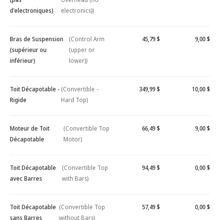
d'electroniques)
electronics))
Bras de Suspension
(Control Arm
45,79 $
9,00 $
(supérieur ou
(upper or
inférieur)
lower))
Toit Décapotable -
(Convertible -
349,99 $
10,00 $
Rigide
Hard Top)
Moteur de Toit
(Convertible Top
66,49 $
9,00 $
Décapotable
Motor)
Toit Décapotable
(Convertible Top
94,49 $
0,00 $
avec Barres
with Bars)
Toit Décapotable
(Convertible Top
57,49 $
0,00 $
sans Barres
without Bars)