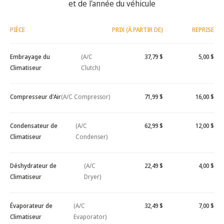
et de l'année du véhicule
PIÈCE
PRIX (À PARTIR DE)
REPRISE
Embrayage du
(A/C
37,79 $
5,00 $
Climatiseur
Clutch)
Compresseur d'Air
(A/C Compressor)
71,99 $
16,00 $
Condensateur de
(A/C
62,99 $
12,00 $
Climatiseur
Condenser)
Déshydrateur de
(A/C
22,49 $
4,00 $
Climatiseur
Dryer)
Évaporateur de
(A/C
32,49 $
7,00 $
Climatiseur
Evaporator)