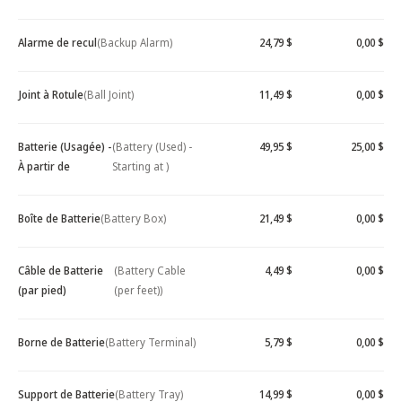
Alarme de recul
(Backup Alarm)
24,79 $
0,00 $
Joint à Rotule
(Ball Joint)
11,49 $
0,00 $
Batterie (Usagée) -
(Battery (Used) -
49,95 $
25,00 $
À partir de
Starting at )
Boîte de Batterie
(Battery Box)
21,49 $
0,00 $
Câble de Batterie
(Battery Cable
4,49 $
0,00 $
(par pied)
(per feet))
Borne de Batterie
(Battery Terminal)
5,79 $
0,00 $
Support de Batterie
(Battery Tray)
14,99 $
0,00 $