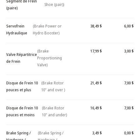
Segment de Frein
Shoe (pair))
(paire)
Servofrein
(Brake Power or
38,49 $
6,00 $
Hydraulique
Hydro Booster)
(Brake
17,99 $
3,00 $
Valve Répartitrice
Proportioning
de Frein
Valve)
Disque de Frein 10
(Brake Rotor
21,49 $
7,00 $
pouces et plus
10" and over )
Disque de Frein 10
(Brake Rotor
16,49 $
7,00 $
pouces et moins
10" and under)
Brake Spring /
(Brake Spring /
3,49 $
0,00 $
Hardware /
Hardware /