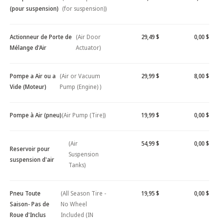
(pour suspension)
(for suspension))
Actionneur de Porte de
(Air Door
29,49 $
0,00 $
Mélange d'Air
Actuator)
Pompe a Air ou a
(Air or Vacuum
29,99 $
8,00 $
Vide (Moteur)
Pump (Engine) )
Pompe à Air (pneu)
(Air Pump (Tire))
19,99 $
0,00 $
(Air
54,99 $
0,00 $
Reservoir pour
Suspension
suspension d'air
Tanks)
Pneu Toute
(All Season Tire -
19,95 $
0,00 $
Saison- Pas de
No Wheel
Roue d'Inclus
Included (IN