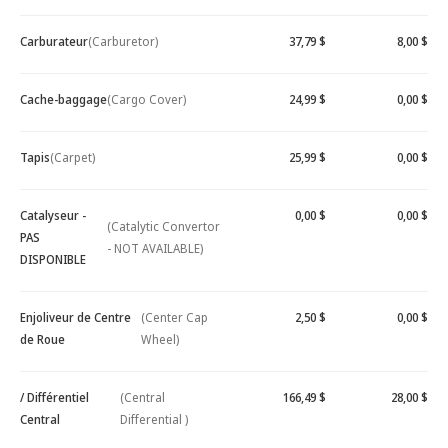
Carburateur
(Carburetor)
37,79 $
8,00 $
Cache-baggage
(Cargo Cover)
24,99 $
0,00 $
Tapis
(Carpet)
25,99 $
0,00 $
Catalyseur -
0,00 $
0,00 $
(Catalytic Convertor
PAS
- NOT AVAILABLE)
DISPONIBLE
Enjoliveur de Centre
(Center Cap
2,50 $
0,00 $
de Roue
Wheel)
/ Différentiel
(Central
166,49 $
28,00 $
Central
Differential )