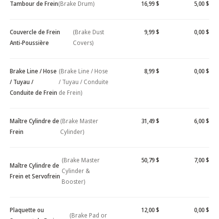
Tambour de Frein
(Brake Drum)
16,99 $
5,00 $
Couvercle de Frein
(Brake Dust
9,99 $
0,00 $
Anti-Poussière
Covers)
Brake Line / Hose
(Brake Line / Hose
8,99 $
0,00 $
/ Tuyau /
/ Tuyau / Conduite
Conduite de Frein
de Frein)
Maître Cylindre de
(Brake Master
31,49 $
6,00 $
Frein
Cylinder)
(Brake Master
50,79 $
7,00 $
Maître Cylindre de
Cylinder &
Frein et Servofrein
Booster)
Plaquette ou
12,00 $
0,00 $
(Brake Pad or