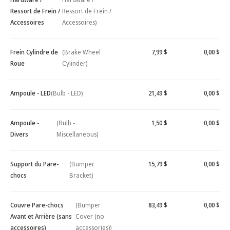
Ressort de Frein /
Ressort de Frein /
Accessoires
Accessoires)
Frein Cylindre de
(Brake Wheel
7,99 $
0,00 $
Roue
Cylinder)
Ampoule - LED
(Bulb - LED)
21,49 $
0,00 $
Ampoule -
(Bulb -
1,50 $
0,00 $
Divers
Miscellaneous)
Support du Pare-
(Bumper
15,79 $
0,00 $
chocs
Bracket)
Couvre Pare-chocs
(Bumper
83,49 $
0,00 $
Avant et Arrière (sans
Cover (no
accessoires)
accessories))