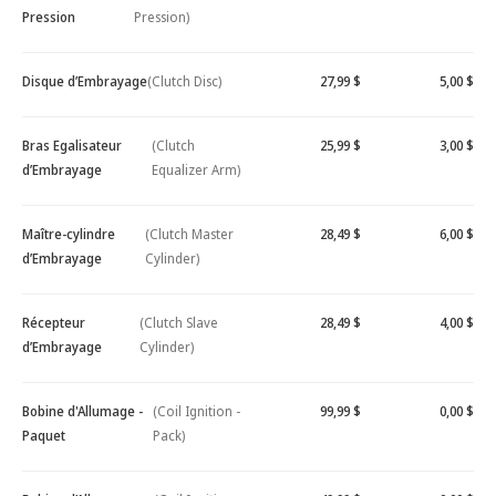
Pression
Pression)
Disque d’Embrayage
(Clutch Disc)
27,99 $
5,00 $
Bras Egalisateur
(Clutch
25,99 $
3,00 $
d’Embrayage
Equalizer Arm)
Maître-cylindre
(Clutch Master
28,49 $
6,00 $
d’Embrayage
Cylinder)
Récepteur
(Clutch Slave
28,49 $
4,00 $
d’Embrayage
Cylinder)
Bobine d'Allumage -
(Coil Ignition -
99,99 $
0,00 $
Paquet
Pack)