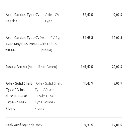
Axe - Cardan Type CV -
(Axle - CV
52,49 $
9,00 $
Reprise
Type)
Axe - Cardan Type CV
(Axle - CV Type
94,49 $
12,00 $
avec Moyeu & Porte-
with Hub &
fusée
Spindle)
Essieu Arrière
(Axle - Rear Beam)
146,49 $
23,00 $
Axle - Solid Shaft
(Axle - Solid Shaft
41,49 $
7,00 $
Type / Arbre
Type / Arbre
d'Essieu - Axe
d'Essieu - Axe
Type Solide /
Type Solide /
Pleine
Pleine)
Rack Arrière
(Back Rack)
89,99 $
12,00 $