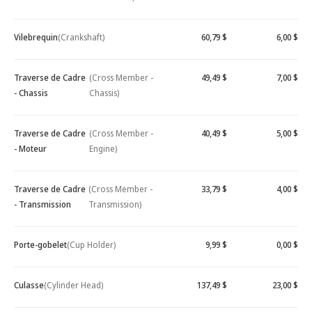
Vilebrequin
(Crankshaft)
60,79 $
6,00 $
Traverse de Cadre
(Cross Member -
49,49 $
7,00 $
- Chassis
Chassis)
Traverse de Cadre
(Cross Member -
40,49 $
5,00 $
- Moteur
Engine)
Traverse de Cadre
(Cross Member -
33,79 $
4,00 $
- Transmission
Transmission)
Porte-gobelet
(Cup Holder)
9,99 $
0,00 $
Culasse
(Cylinder Head)
137,49 $
23,00 $