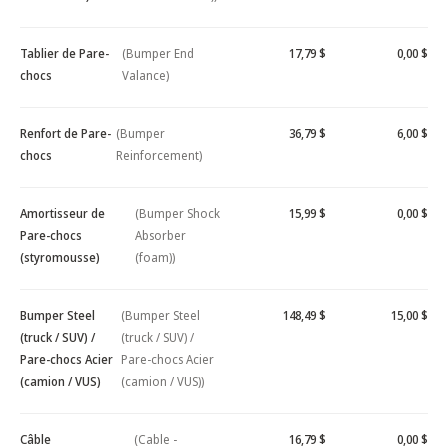
Tablier de Pare-
(Bumper End
17,79 $
0,00 $
chocs
Valance)
Renfort de Pare-
(Bumper
36,79 $
6,00 $
chocs
Reinforcement)
Amortisseur de
(Bumper Shock
15,99 $
0,00 $
Pare-chocs
Absorber
(styromousse)
(foam))
Bumper Steel
(Bumper Steel
148,49 $
15,00 $
(truck / SUV) /
(truck / SUV) /
Pare-chocs Acier
Pare-chocs Acier
(camion / VUS)
(camion / VUS))
Câble
(Cable -
16,79 $
0,00 $