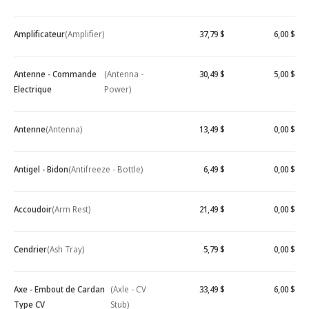
Amplificateur
(Amplifier)
37,79 $
6,00 $
Antenne - Commande
(Antenna -
30,49 $
5,00 $
Electrique
Power)
Antenne
(Antenna)
13,49 $
0,00 $
Antigel - Bidon
(Antifreeze - Bottle)
6,49 $
0,00 $
Accoudoir
(Arm Rest)
21,49 $
0,00 $
Cendrier
(Ash Tray)
5,79 $
0,00 $
Axe - Embout de Cardan
(Axle - CV
33,49 $
6,00 $
Type CV
Stub)