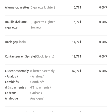
Allume-cigarettes
(Cigarette Lighter)
5,79 $
0,00 $
Douille d’Allume-
(Cigarette Lighter
5,79 $
0,00 $
cigarette
Socket)
Horloge
(Clock)
14,79 $
0,00 $
Contacteur en Spirale
(Clock Spring)
19,79 $
0,00 $
Cluster Assembly
(Cluster Assembly
67,79 $
6,00 $
- Analog /
- Analog /
Combinés
Combinés
d'Instruments /
d'Instruments /
Cadrans -
Cadrans -
Analogue
Analogue)