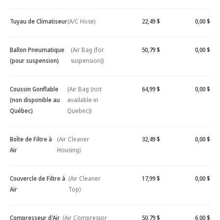
Tuyau de Climatiseur
(A/C Hose)
22,49 $
0,00 $
Ballon Pneumatique
(Air Bag (for
50,79 $
0,00 $
(pour suspension)
suspension))
Coussin Gonflable
(Air Bag (not
64,99 $
0,00 $
(non disponible au
available in
Québec)
Quebec))
Boîte de Filtre à
(Air Cleaner
32,49 $
0,00 $
Air
Housing)
Couvercle de Filtre à
(Air Cleaner
17,99 $
0,00 $
Air
Top)
Compresseur d'Air
(Air Compressor
50,79 $
6,00 $