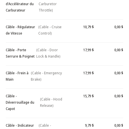
d'Accélérateur du
Carburetor
Carburateur
Throttle)
Câble - Régulateur
(Cable - Cruise
10,79 $
0,00 $
de Vitesse
Control)
Câble - Porte
(Cable - Door
17,99 $
0,00 $
Serrure & Poignet
Lock & Handle)
Câble - Frein à
(Cable - Emergency
17,99 $
0,00 $
Main
Brake)
Câble -
15,79 $
0,00 $
(Cable - Hood
Déverrouillage du
Release)
Capot
Câble - Indicateur
(Cable -
9,79 $
0,00 $