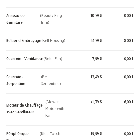
Anneau de
(Beauty Ring
10,79 $
0,00 $
Garniture
Trim)
Boîtier d'Embrayage
(Bell Housing)
44,79 $
8,00 $
Courroie - Ventilateur
(Belt - Fan)
7,99 $
0,00 $
Courroie -
(Belt -
13,49 $
0,00 $
Serpentine
Serpentine)
(Blower
41,79 $
6,00 $
Moteur de Chauffage
Motor with
avec Ventilateur
Fan)
Périphérique
(Blue Tooth
19,99 $
0,00 $