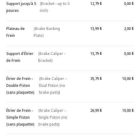
Support jusqu'à 5
(Bracket - up to 5
12,79 $
0,00 $
pouces
inch)
Plateau de
(Brake Backing
15,99 $
2,00 $
Frein
Plate)
Support d'Étrier
(Brake Caliper -
15,79 $
0,00 $
de Frein
Bracket)
Étrier de Frein -
(Brake Caliper -
35,79 $
10,00 $
Double Piston
Dual Piston (no
(sans plaquette)
brake pads))
Étrier de Frein -
(Brake Caliper -
26,99 $
10,00 $
Simple Piston
Single Piston (no
(sans plaquette)
brake pads))