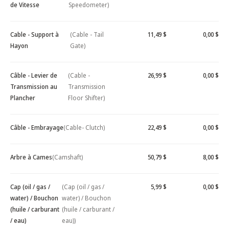
de Vitesse
Speedometer)
Cable - Support à
(Cable - Tail
11,49 $
0,00 $
Hayon
Gate)
Câble - Levier de
(Cable -
26,99 $
0,00 $
Transmission au
Transmission
Plancher
Floor Shifter)
Câble - Embrayage
(Cable- Clutch)
22,49 $
0,00 $
Arbre à Cames
(Camshaft)
50,79 $
8,00 $
Cap (oil / gas /
(Cap (oil / gas /
5,99 $
0,00 $
water) / Bouchon
water) / Bouchon
(huile / carburant
(huile / carburant /
/ eau)
eau))