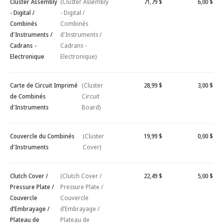
Cluster Assembly
(Cluster Assembly
71,79 $
6,00 $
- Digital /
- Digital /
Combinés
Combinés
d'Instruments /
d'Instruments /
Cadrans -
Cadrans -
Electronique
Electronique)
Carte de Circuit Imprimé
(Cluster
28,99 $
3,00 $
de Combinés
Circuit
d'Instruments
Board)
Couvercle du Combinés
(Cluster
19,99 $
0,00 $
d'Instruments
Cover)
Clutch Cover /
(Clutch Cover /
22,49 $
5,00 $
Pressure Plate /
Pressure Plate /
Couvercle
Couvercle
d’Embrayage /
d’Embrayage /
Plateau de
Plateau de