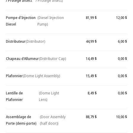
/ Protège Insect
/ Protège Insect)
Pompe d'Injection
(Diesel Injection
81,99 $
12,00 $
Diesel
Pump)
Distributeur
(Distributor)
44,99 $
6,00 $
Chapeau d'Allumeur
(Distributor Cap)
14,49 $
0,00 $
Plafonnier
(Dome Light Assembly)
15,49 $
0,00 $
Lentille de
(Dome Light
8,49 $
0,00 $
Plafonnier
Lens)
Assemblage de
(Door Assembly
88,79 $
10,00 $
Porte (demi-porte)
(half door))