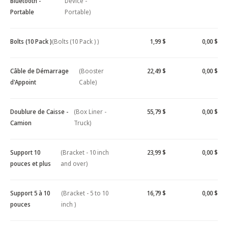
Bluetooth -
Device -
Portable
Portable)
Bolts (10 Pack )
(Bolts (10 Pack ) )
1,99 $
0,00 $
Câble de Démarrage
(Booster
22,49 $
0,00 $
d'Appoint
Cable)
Doublure de Caisse -
(Box Liner -
55,79 $
0,00 $
Camion
Truck)
Support 10
(Bracket - 10 inch
23,99 $
0,00 $
pouces et plus
and over)
Support 5 à 10
(Bracket - 5 to 10
16,79 $
0,00 $
pouces
inch )