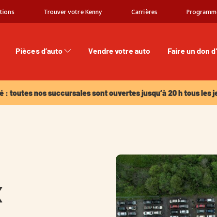
tions
Trouver votre Kenny
Carrières
Programm
Pièces d’auto
Vendre votre auto
Faire un don d
: toutes nos succursales sont ouvertes jusqu’à 20 h tous les jeu
é : toutes nos succursales sont ouvertes jusqu’à 20 h tous les j
x