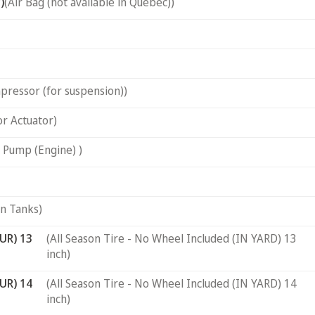
)
(Air Bag (not available in Quebec))
pressor (for suspension))
or Actuator)
 Pump (Engine) )
on Tanks)
UR) 13
(All Season Tire - No Wheel Included (IN YARD) 13
inch)
UR) 14
(All Season Tire - No Wheel Included (IN YARD) 14
inch)