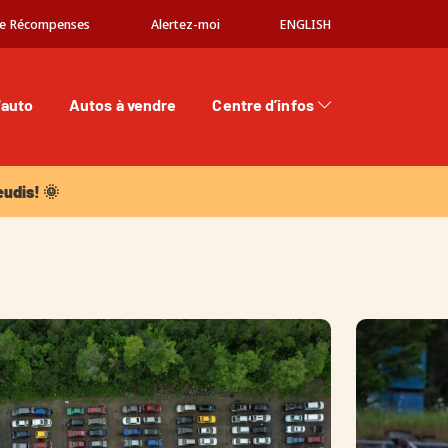
e Récompenses
Alertez-moi
ENGLISH
'auto
Autos à vendre
Centre d’infos
dis! 🌞
eudis! 🌞