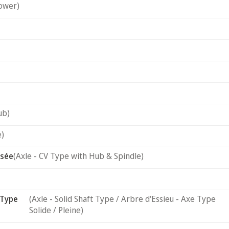
ower)
ub)
e)
usée
(Axle - CV Type with Hub & Spindle)
 Type
(Axle - Solid Shaft Type / Arbre d'Essieu - Axe Type
Solide / Pleine)