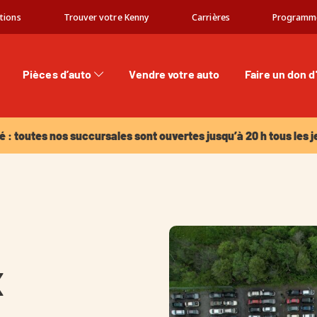
tions
Trouver votre Kenny
Carrières
Programm
Pièces d’auto
Vendre votre auto
Faire un don d
: toutes nos succursales sont ouvertes jusqu’à 20 h tous les jeu
é : toutes nos succursales sont ouvertes jusqu’à 20 h tous les j
x