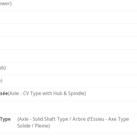
ower)
ub)
e)
usée
(Axle - CV Type with Hub & Spindle)
 Type
(Axle - Solid Shaft Type / Arbre d'Essieu - Axe Type
Solide / Pleine)