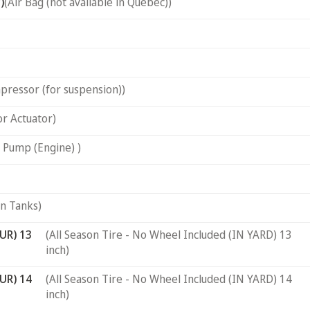
)
(Air Bag (not available in Quebec))
pressor (for suspension))
or Actuator)
 Pump (Engine) )
on Tanks)
UR) 13
(All Season Tire - No Wheel Included (IN YARD) 13
inch)
UR) 14
(All Season Tire - No Wheel Included (IN YARD) 14
inch)