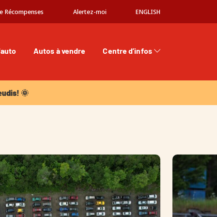
e Récompenses
Alertez-moi
ENGLISH
'auto
Autos à vendre
Centre d’infos
dis! 🌞
eudis! 🌞