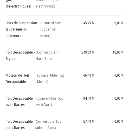
d'electroniques)
electronics))
Bras de Suspension
(Control Arm
45,79 $
9,00 $
(supérieur ou
(upper or
inférieur)
lower))
Toit Décapotable -
(Convertible -
349,99 $
10,00 $
Rigide
Hard Top)
Moteur de Toit
(Convertible Top
66,49 $
9,00 $
Décapotable
Motor)
Toit Décapotable
(Convertible Top
94,49 $
0,00 $
avec Barres
with Bars)
Toit Décapotable
(Convertible Top
57,49 $
0,00 $
sans Barres
without Bars)