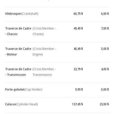
Vilebrequin
(Crankshaft)
60,79 $
6,00 $
Traverse de Cadre
(Cross Member -
49,49 $
7,00 $
- Chassis
Chassis)
Traverse de Cadre
(Cross Member -
40,49 $
5,00 $
- Moteur
Engine)
Traverse de Cadre
(Cross Member -
33,79 $
4,00 $
- Transmission
Transmission)
Porte-gobelet
(Cup Holder)
9,99 $
0,00 $
Culasse
(Cylinder Head)
137,49 $
23,00 $