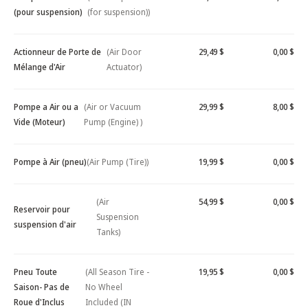
(pour suspension)
(for suspension))
Actionneur de Porte de
(Air Door
29,49 $
0,00 $
Mélange d'Air
Actuator)
Pompe a Air ou a
(Air or Vacuum
29,99 $
8,00 $
Vide (Moteur)
Pump (Engine) )
Pompe à Air (pneu)
(Air Pump (Tire))
19,99 $
0,00 $
(Air
54,99 $
0,00 $
Reservoir pour
Suspension
suspension d'air
Tanks)
Pneu Toute
(All Season Tire -
19,95 $
0,00 $
Saison- Pas de
No Wheel
Roue d'Inclus
Included (IN