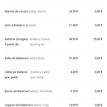
Alarme de recul
(Backup Alarm)
24,79 $
0,00 $
Joint à Rotule
(Ball Joint)
11,49 $
0,00 $
Batterie (Usagée) -
(Battery (Used) -
49,95 $
25,00 $
À partir de
Starting at )
Boîte de Batterie
(Battery Box)
21,49 $
0,00 $
Câble de Batterie
(Battery Cable
4,49 $
0,00 $
(par pied)
(per feet))
Borne de Batterie
(Battery Terminal)
5,79 $
0,00 $
Support de Batterie
(Battery Tray)
14,99 $
0,00 $