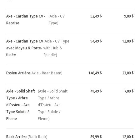
Axe - Cardan Type CV -
(Axle - CV
52,49 $
9,00 $
Reprise
Type)
Axe - Cardan Type CV
(Axle - CV Type
94,49 $
12,00 $
avec Moyeu & Porte-
with Hub &
fusée
Spindle)
Essieu Arrière
(Axle - Rear Beam)
146,49 $
23,00 $
Axle - Solid Shaft
(Axle - Solid Shaft
41,49 $
7,00 $
Type / Arbre
Type / Arbre
d'Essieu - Axe
d'Essieu - Axe
Type Solide /
Type Solide /
Pleine
Pleine)
Rack Arrière
(Back Rack)
89,99 $
12,00 $