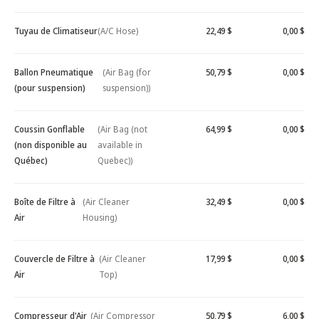
Tuyau de Climatiseur
(A/C Hose)
22,49 $
0,00 $
Ballon Pneumatique
(Air Bag (for
50,79 $
0,00 $
(pour suspension)
suspension))
Coussin Gonflable
(Air Bag (not
64,99 $
0,00 $
(non disponible au
available in
Québec)
Quebec))
Boîte de Filtre à
(Air Cleaner
32,49 $
0,00 $
Air
Housing)
Couvercle de Filtre à
(Air Cleaner
17,99 $
0,00 $
Air
Top)
Compresseur d'Air
(Air Compressor
50,79 $
6,00 $