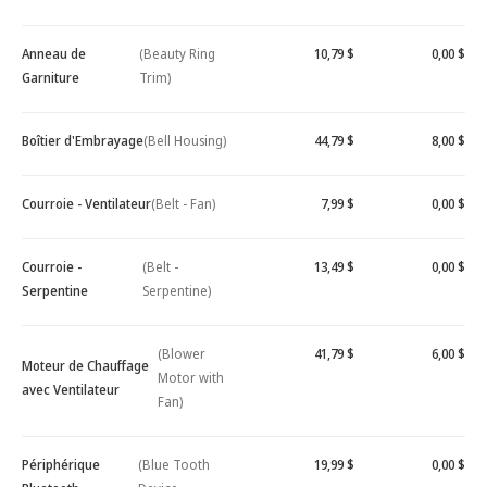
Anneau de
(Beauty Ring
10,79 $
0,00 $
Garniture
Trim)
Boîtier d'Embrayage
(Bell Housing)
44,79 $
8,00 $
Courroie - Ventilateur
(Belt - Fan)
7,99 $
0,00 $
Courroie -
(Belt -
13,49 $
0,00 $
Serpentine
Serpentine)
(Blower
41,79 $
6,00 $
Moteur de Chauffage
Motor with
avec Ventilateur
Fan)
Périphérique
(Blue Tooth
19,99 $
0,00 $