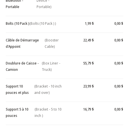
Bluetooth -
Device -
Portable
Portable)
Bolts (10 Pack )
(Bolts (10 Pack ) )
1,99 $
0,00 $
Câble de Démarrage
(Booster
22,49 $
0,00 $
d'Appoint
Cable)
Doublure de Caisse -
(Box Liner -
55,79 $
0,00 $
Camion
Truck)
Support 10
(Bracket - 10 inch
23,99 $
0,00 $
pouces et plus
and over)
Support 5 à 10
(Bracket - 5 to 10
16,79 $
0,00 $
pouces
inch )