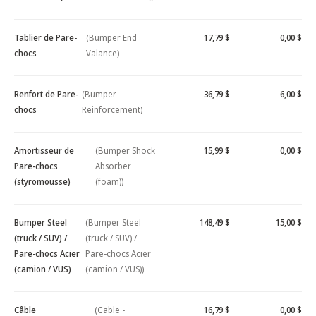
Tablier de Pare-
(Bumper End
17,79 $
0,00 $
chocs
Valance)
Renfort de Pare-
(Bumper
36,79 $
6,00 $
chocs
Reinforcement)
Amortisseur de
(Bumper Shock
15,99 $
0,00 $
Pare-chocs
Absorber
(styromousse)
(foam))
Bumper Steel
(Bumper Steel
148,49 $
15,00 $
(truck / SUV) /
(truck / SUV) /
Pare-chocs Acier
Pare-chocs Acier
(camion / VUS)
(camion / VUS))
Câble
(Cable -
16,79 $
0,00 $