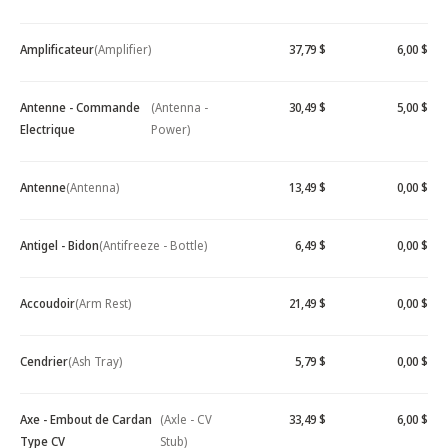
Amplificateur
(Amplifier)
37,79 $
6,00 $
Antenne - Commande
(Antenna -
30,49 $
5,00 $
Electrique
Power)
Antenne
(Antenna)
13,49 $
0,00 $
Antigel - Bidon
(Antifreeze - Bottle)
6,49 $
0,00 $
Accoudoir
(Arm Rest)
21,49 $
0,00 $
Cendrier
(Ash Tray)
5,79 $
0,00 $
Axe - Embout de Cardan
(Axle - CV
33,49 $
6,00 $
Type CV
Stub)