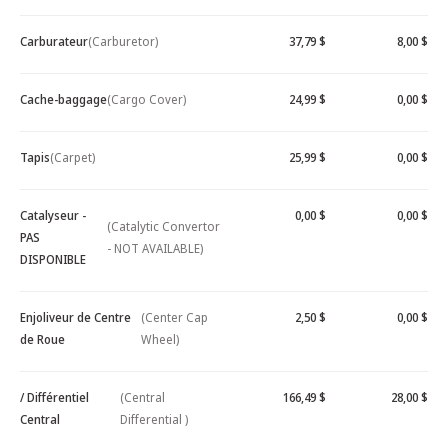
Carburateur
(Carburetor)
37,79 $
8,00 $
Cache-baggage
(Cargo Cover)
24,99 $
0,00 $
Tapis
(Carpet)
25,99 $
0,00 $
Catalyseur -
0,00 $
0,00 $
(Catalytic Convertor
PAS
- NOT AVAILABLE)
DISPONIBLE
Enjoliveur de Centre
(Center Cap
2,50 $
0,00 $
de Roue
Wheel)
/ Différentiel
(Central
166,49 $
28,00 $
Central
Differential )