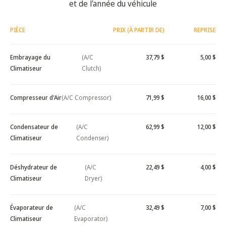
et de l'année du véhicule
PIÈCE
PRIX (À PARTIR DE)
REPRISE
Embrayage du
(A/C
37,79 $
5,00 $
Climatiseur
Clutch)
Compresseur d'Air
(A/C Compressor)
71,99 $
16,00 $
Condensateur de
(A/C
62,99 $
12,00 $
Climatiseur
Condenser)
Déshydrateur de
(A/C
22,49 $
4,00 $
Climatiseur
Dryer)
Évaporateur de
(A/C
32,49 $
7,00 $
Climatiseur
Evaporator)