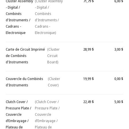
Cluster Assembly
(Cluster Assembly
71,79 $
6,00 $
- Digital /
- Digital /
Combinés
Combinés
d'Instruments /
d'Instruments /
Cadrans -
Cadrans -
Electronique
Electronique)
Carte de Circuit Imprimé
(Cluster
28,99 $
3,00 $
de Combinés
Circuit
d'Instruments
Board)
Couvercle du Combinés
(Cluster
19,99 $
0,00 $
d'Instruments
Cover)
Clutch Cover /
(Clutch Cover /
22,49 $
5,00 $
Pressure Plate /
Pressure Plate /
Couvercle
Couvercle
d’Embrayage /
d’Embrayage /
Plateau de
Plateau de