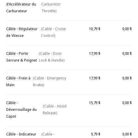
d'Accélérateur du
Carburetor
Carburateur
Throttle)
Câble - Régulateur
(Cable - Cruise
10,79 $
0,00 $
de Vitesse
Control)
Câble - Porte
(Cable - Door
17,99 $
0,00 $
Serrure & Poignet
Lock & Handle)
Câble - Frein à
(Cable - Emergency
17,99 $
0,00 $
Main
Brake)
Câble -
15,79 $
0,00 $
(Cable - Hood
Déverrouillage du
Release)
Capot
Câble - Indicateur
(Cable -
9,79 $
0,00 $