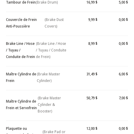
Tambour de Frein
(Brake Drum)
16,99 $
5,00 $
Couvercle de Frein
(Brake Dust
9,99 $
0,00 $
Anti-Poussière
Covers)
Brake Line / Hose
(Brake Line / Hose
8,99 $
0,00 $
/ Tuyau /
/ Tuyau / Conduite
Conduite de Frein
de Frein)
Maître Cylindre de
(Brake Master
31,49 $
6,00 $
Frein
Cylinder)
(Brake Master
50,79 $
7,00 $
Maître Cylindre de
Cylinder &
Frein et Servofrein
Booster)
Plaquette ou
12,00 $
0,00 $
(Brake Pad or