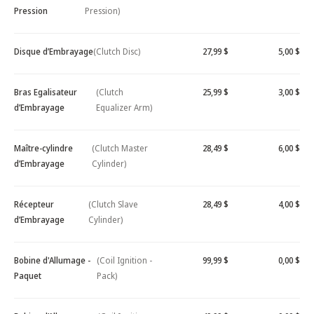
Pression
Pression)
Disque d’Embrayage
(Clutch Disc)
27,99 $
5,00 $
Bras Egalisateur
(Clutch
25,99 $
3,00 $
d’Embrayage
Equalizer Arm)
Maître-cylindre
(Clutch Master
28,49 $
6,00 $
d’Embrayage
Cylinder)
Récepteur
(Clutch Slave
28,49 $
4,00 $
d’Embrayage
Cylinder)
Bobine d'Allumage -
(Coil Ignition -
99,99 $
0,00 $
Paquet
Pack)