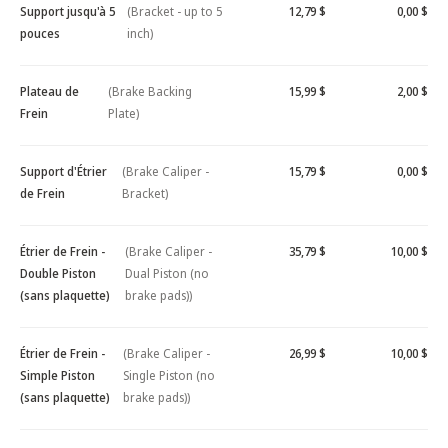
Support jusqu'à 5
(Bracket - up to 5
12,79 $
0,00 $
pouces
inch)
Plateau de
(Brake Backing
15,99 $
2,00 $
Frein
Plate)
Support d'Étrier
(Brake Caliper -
15,79 $
0,00 $
de Frein
Bracket)
Étrier de Frein -
(Brake Caliper -
35,79 $
10,00 $
Double Piston
Dual Piston (no
(sans plaquette)
brake pads))
Étrier de Frein -
(Brake Caliper -
26,99 $
10,00 $
Simple Piston
Single Piston (no
(sans plaquette)
brake pads))