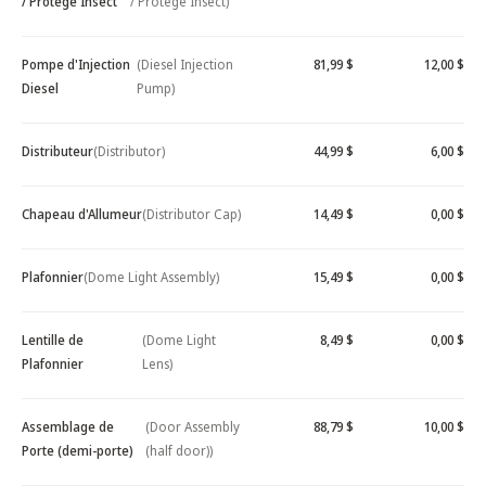
/ Protège Insect
/ Protège Insect)
Pompe d'Injection
(Diesel Injection
81,99 $
12,00 $
Diesel
Pump)
Distributeur
(Distributor)
44,99 $
6,00 $
Chapeau d'Allumeur
(Distributor Cap)
14,49 $
0,00 $
Plafonnier
(Dome Light Assembly)
15,49 $
0,00 $
Lentille de
(Dome Light
8,49 $
0,00 $
Plafonnier
Lens)
Assemblage de
(Door Assembly
88,79 $
10,00 $
Porte (demi-porte)
(half door))