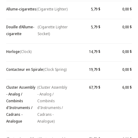
Allume-cigarettes
(Cigarette Lighter)
5,79 $
0,00 $
Douille d’Allume-
(Cigarette Lighter
5,79 $
0,00 $
cigarette
Socket)
Horloge
(Clock)
14,79 $
0,00 $
Contacteur en Spirale
(Clock Spring)
19,79 $
0,00 $
Cluster Assembly
(Cluster Assembly
67,79 $
6,00 $
- Analog /
- Analog /
Combinés
Combinés
d'Instruments /
d'Instruments /
Cadrans -
Cadrans -
Analogue
Analogue)