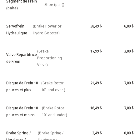
Segment de Frein
Shoe (pair))
(paire)
Servofrein
(Brake Power or
38,49 $
6,00 $
Hydraulique
Hydro Booster)
(Brake
17,99 $
3,00 $
Valve Répartitrice
Proportioning
de Frein
Valve)
Disque de Frein 10
(Brake Rotor
21,49 $
7,00 $
pouces et plus
10" and over )
Disque de Frein 10
(Brake Rotor
16,49 $
7,00 $
pouces et moins
10" and under)
Brake Spring /
(Brake Spring /
3,49 $
0,00 $
Hardware /
Hardware /