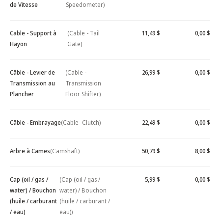
de Vitesse
Speedometer)
Cable - Support à
(Cable - Tail
11,49 $
0,00 $
Hayon
Gate)
Câble - Levier de
(Cable -
26,99 $
0,00 $
Transmission au
Transmission
Plancher
Floor Shifter)
Câble - Embrayage
(Cable- Clutch)
22,49 $
0,00 $
Arbre à Cames
(Camshaft)
50,79 $
8,00 $
Cap (oil / gas /
(Cap (oil / gas /
5,99 $
0,00 $
water) / Bouchon
water) / Bouchon
(huile / carburant
(huile / carburant /
/ eau)
eau))