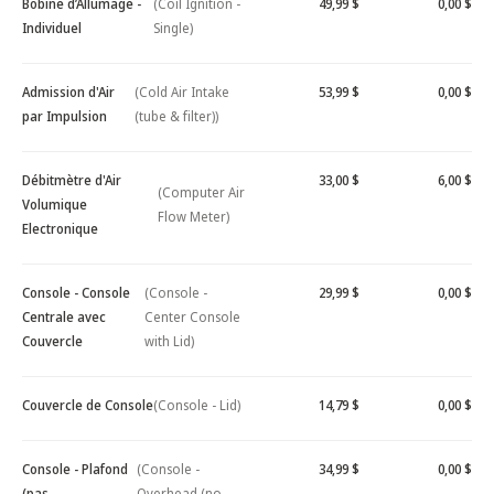
Bobine d’Allumage -
(Coil Ignition -
49,99 $
0,00 $
Individuel
Single)
Admission d'Air
(Cold Air Intake
53,99 $
0,00 $
par Impulsion
(tube & filter))
Débitmètre d'Air
33,00 $
6,00 $
(Computer Air
Volumique
Flow Meter)
Electronique
Console - Console
(Console -
29,99 $
0,00 $
Centrale avec
Center Console
Couvercle
with Lid)
Couvercle de Console
(Console - Lid)
14,79 $
0,00 $
Console - Plafond
(Console -
34,99 $
0,00 $
(pas
Overhead (no