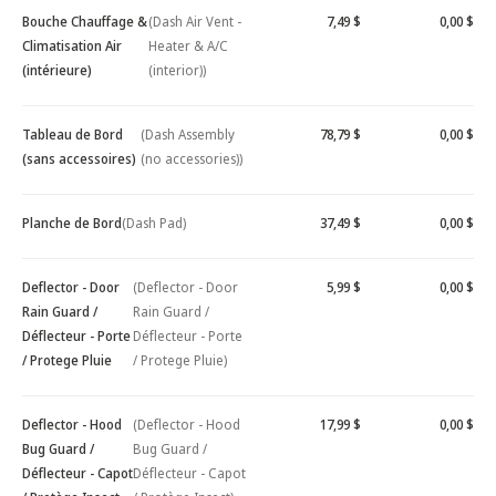
Bouche Chauffage &
(Dash Air Vent -
7,49 $
0,00 $
Climatisation Air
Heater & A/C
(intérieure)
(interior))
Tableau de Bord
(Dash Assembly
78,79 $
0,00 $
(sans accessoires)
(no accessories))
Planche de Bord
(Dash Pad)
37,49 $
0,00 $
Deflector - Door
(Deflector - Door
5,99 $
0,00 $
Rain Guard /
Rain Guard /
Déflecteur - Porte
Déflecteur - Porte
/ Protege Pluie
/ Protege Pluie)
Deflector - Hood
(Deflector - Hood
17,99 $
0,00 $
Bug Guard /
Bug Guard /
Déflecteur - Capot
Déflecteur - Capot