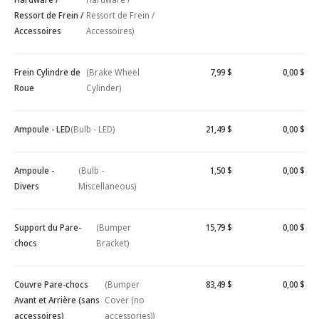
Ressort de Frein /
Ressort de Frein /
Accessoires
Accessoires)
Frein Cylindre de
(Brake Wheel
7,99 $
0,00 $
Roue
Cylinder)
Ampoule - LED
(Bulb - LED)
21,49 $
0,00 $
Ampoule -
(Bulb -
1,50 $
0,00 $
Divers
Miscellaneous)
Support du Pare-
(Bumper
15,79 $
0,00 $
chocs
Bracket)
Couvre Pare-chocs
(Bumper
83,49 $
0,00 $
Avant et Arrière (sans
Cover (no
accessoires)
accessories))