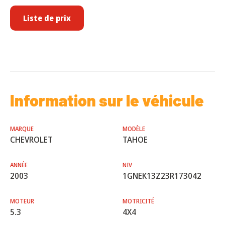
Liste de prix
Information sur le véhicule
MARQUE
MODÈLE
CHEVROLET
TAHOE
ANNÉE
NIV
2003
1GNEK13Z23R173042
MOTEUR
MOTRICITÉ
5.3
4X4