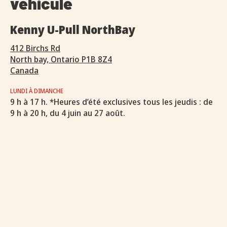
véhicule
Kenny U-Pull NorthBay
412 Birchs Rd
North bay, Ontario P1B 8Z4
Canada
LUNDI À DIMANCHE
9 h à 17 h. *Heures d’été exclusives tous les jeudis : de
9 h à 20 h, du 4 juin au 27 août.