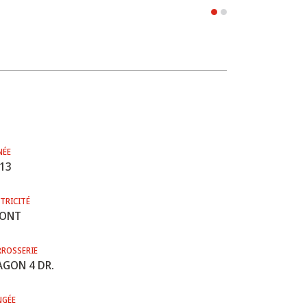
NÉE
13
TRICITÉ
RONT
RROSSERIE
GON 4 DR.
NGÉE