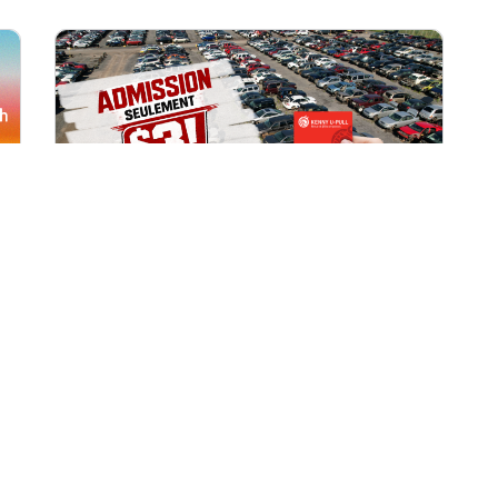
Toutes les succursales
1 août, 2026 09h00
Accès à la cour à seulement 3 $
pour les membres
Récompenses!
Offre exclusive pour les membres du
programme Récompenses