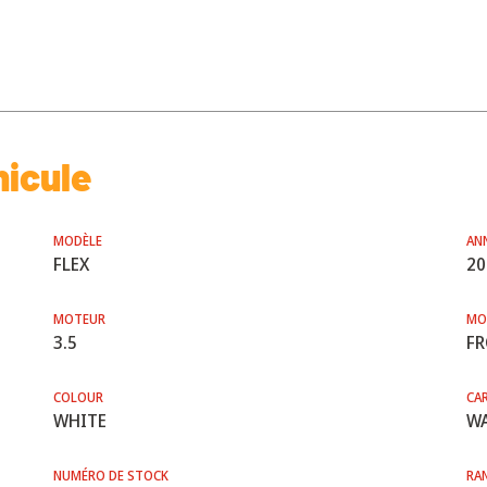
hicule
MODÈLE
AN
FLEX
20
MOTEUR
MO
3.5
F
COLOUR
CA
WHITE
WA
NUMÉRO DE STOCK
RA