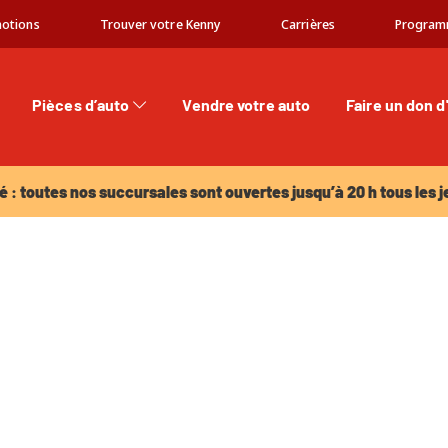
otions
Trouver votre Kenny
Carrières
Program
Pièces d’auto
Vendre votre auto
Faire un don d
: toutes nos succursales sont ouvertes jusqu’à 20 h tous les jeu
é : toutes nos succursales sont ouvertes jusqu’à 20 h tous les j