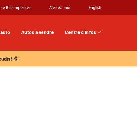
me Récompenses
Alertez-moi
English
'auto
Autos à vendre
Centre d’infos
dis! 🌞
eudis! 🌞