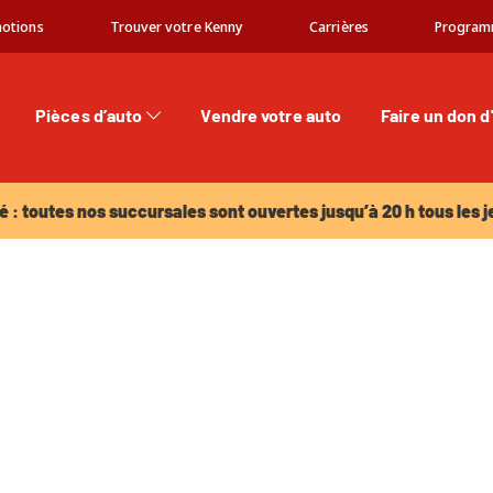
otions
Trouver votre Kenny
Carrières
Program
Pièces d’auto
Vendre votre auto
Faire un don d
: toutes nos succursales sont ouvertes jusqu’à 20 h tous les jeu
é : toutes nos succursales sont ouvertes jusqu’à 20 h tous les j