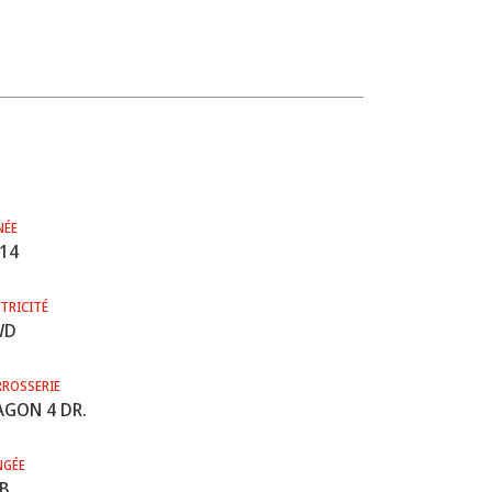
NÉE
14
TRICITÉ
WD
RROSSERIE
GON 4 DR.
NGÉE
B