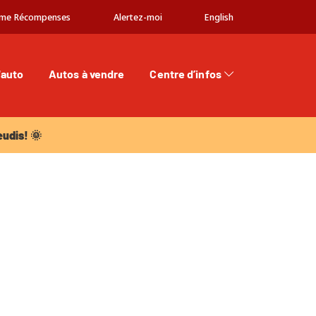
me Récompenses
Alertez-moi
English
'auto
Autos à vendre
Centre d’infos
dis! 🌞
eudis! 🌞