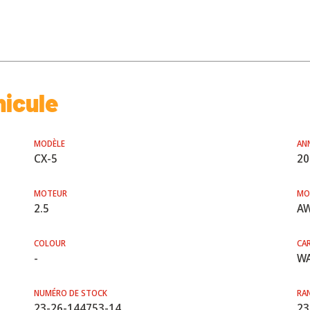
hicule
MODÈLE
AN
CX-5
20
MOTEUR
MO
2.5
A
COLOUR
CA
-
WA
NUMÉRO DE STOCK
RA
23-26-144753-14
23