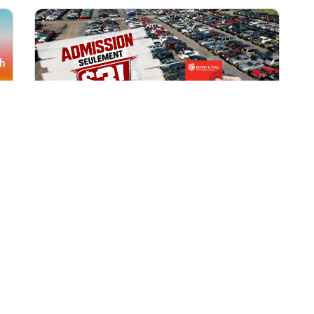
Toutes les succursales
1 août, 2026 09h00
Accès à la cour à seulement 3 $
pour les membres
Récompenses!
Offre exclusive pour les membres du
programme Récompenses