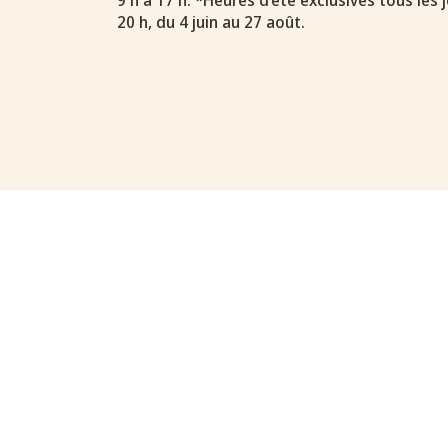
9 h à 17 h. *Heures d’été exclusives tous les j
20 h, du 4 juin au 27 août.