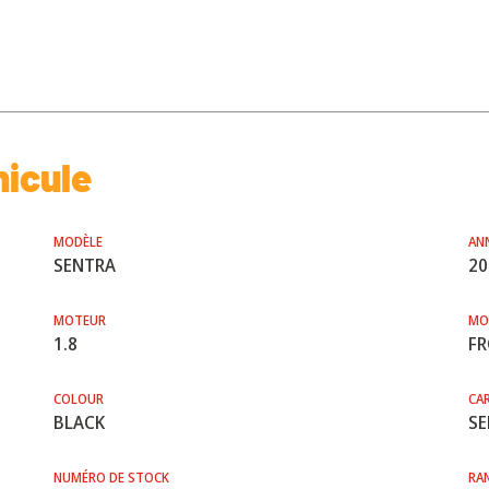
hicule
MODÈLE
AN
SENTRA
20
MOTEUR
MO
1.8
F
COLOUR
CA
BLACK
SE
NUMÉRO DE STOCK
RA