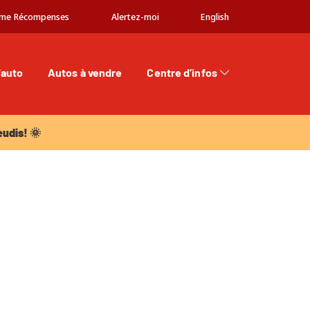
me Récompenses
Alertez-moi
English
'auto
Autos à vendre
Centre d’infos
dis! 🌞
eudis! 🌞