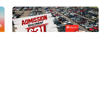
Toutes les succursales
1 août, 2026 09h00
Accès à la cour à seulement 3 $
pour les membres
Récompenses!
Offre exclusive pour les membres du
programme Récompenses