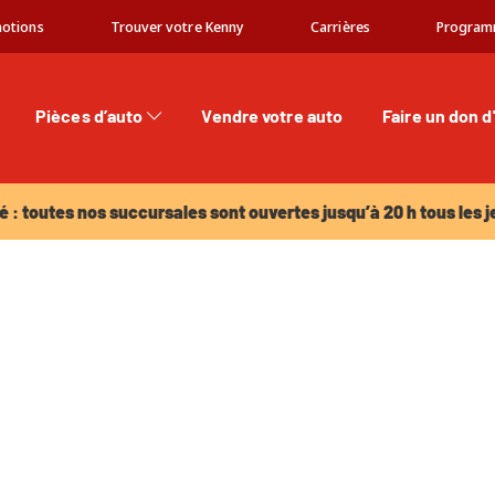
otions
Trouver votre Kenny
Carrières
Program
Pièces d’auto
Vendre votre auto
Faire un don d
: toutes nos succursales sont ouvertes jusqu’à 20 h tous les jeu
é : toutes nos succursales sont ouvertes jusqu’à 20 h tous les j